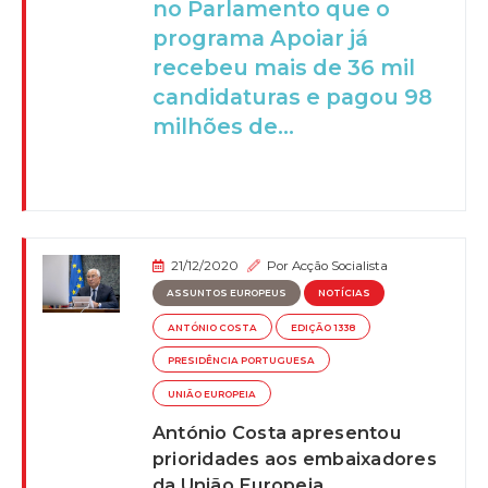
no Parlamento que o
programa Apoiar já
recebeu mais de 36 mil
candidaturas e pagou 98
milhões de...
21/12/2020
Por
Acção Socialista
ASSUNTOS EUROPEUS
NOTÍCIAS
ANTÓNIO COSTA
EDIÇÃO 1338
PRESIDÊNCIA PORTUGUESA
UNIÃO EUROPEIA
António Costa apresentou
prioridades aos embaixadores
da União Europeia