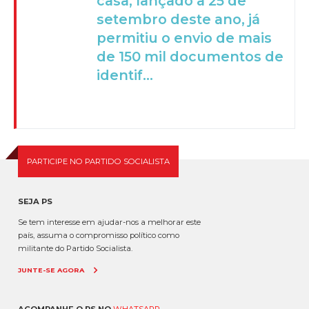
casa, lançado a 25 de
setembro deste ano, já
permitiu o envio de mais
de 150 mil documentos de
identif...
PARTICIPE NO PARTIDO SOCIALISTA
SEJA PS
Se tem interesse em ajudar-nos a melhorar este
país, assuma o compromisso político como
militante do Partido Socialista.
JUNTE-SE AGORA
ACOMPANHE O PS NO
WHATSAPP