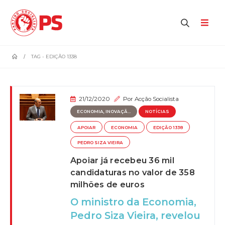
home
TAG -
EDIÇÃO 1338
21/12/2020
Por
Acção Socialista
ECONOMIA, INOVAÇÃ...
NOTÍCIAS
APOIAR
ECONOMIA
EDIÇÃO 1338
PEDRO SIZA VIEIRA
Apoiar já recebeu 36 mil
candidaturas no valor de 358
milhões de euros
O ministro da Economia,
Pedro Siza Vieira, revelou