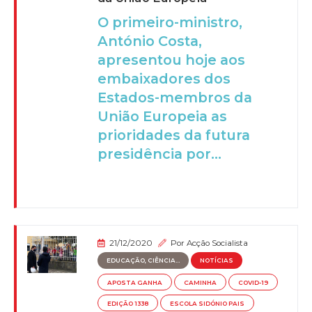
O primeiro-ministro,
António Costa,
apresentou hoje aos
embaixadores dos
Estados-membros da
União Europeia as
prioridades da futura
presidência por...
21/12/2020
Por
Acção Socialista
EDUCAÇÃO, CIÊNCIA...
NOTÍCIAS
APOSTA GANHA
CAMINHA
COVID-19
EDIÇÃO 1338
ESCOLA SIDÓNIO PAIS