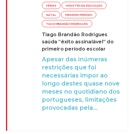
FÉRIAS
MINISTRO DA EDUCAÇÃO
NATAL
PRIMEIRO PERÍODO
TIAGO BRANDÃO RODRIGUES
Tiago Brandão Rodrigues
saúda “êxito assinalável” do
primeiro período escolar
Apesar das inúmeras
restrições que foi
necessárias impor ao
longo destes quase nove
meses no quotidiano dos
portugueses, limitações
provocadas pela...