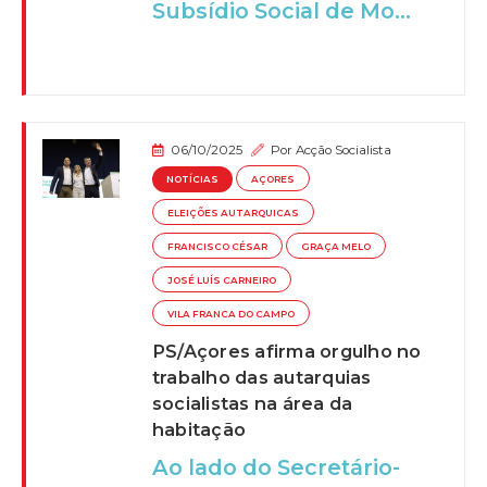
Subsídio Social de Mo...
06/10/2025
Por
Acção Socialista
NOTÍCIAS
AÇORES
ELEIÇÕES AUTARQUICAS
FRANCISCO CÉSAR
GRAÇA MELO
JOSÉ LUÍS CARNEIRO
VILA FRANCA DO CAMPO
PS/Açores afirma orgulho no
trabalho das autarquias
socialistas na área da
habitação
Ao lado do Secretário-