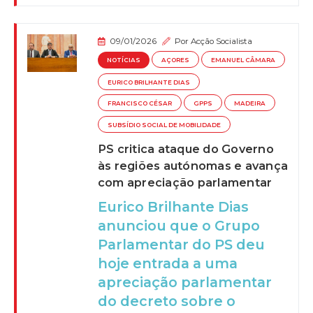
09/01/2026
Por
Acção Socialista
NOTÍCIAS
AÇORES
EMANUEL CÂMARA
EURICO BRILHANTE DIAS
FRANCISCO CÉSAR
GPPS
MADEIRA
SUBSÍDIO SOCIAL DE MOBILIDADE
PS critica ataque do Governo
às regiões autónomas e avança
com apreciação parlamentar
Eurico Brilhante Dias
anunciou que o Grupo
Parlamentar do PS deu
hoje entrada a uma
apreciação parlamentar
do decreto sobre o