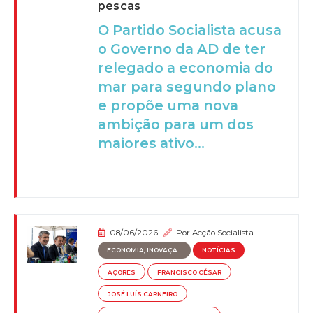
pescas
O Partido Socialista acusa
o Governo da AD de ter
relegado a economia do
mar para segundo plano
e propõe uma nova
ambição para um dos
maiores ativo...
08/06/2026
Por
Acção Socialista
ECONOMIA, INOVAÇÃ...
NOTÍCIAS
AÇORES
FRANCISCO CÉSAR
JOSÉ LUÍS CARNEIRO