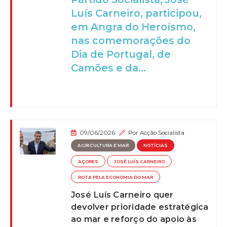
Luís Carneiro, participou,
em Angra do Heroísmo,
nas comemorações do
Dia de Portugal, de
Camões e da...
09/06/2026
Por
Acção Socialista
AGRICULTURA E MAR
NOTÍCIAS
AÇORES
JOSÉ LUÍS CARNEIRO
ROTA PELA ECONOMIA DO MAR
José Luís Carneiro quer
devolver prioridade estratégica
ao mar e reforço do apoio às