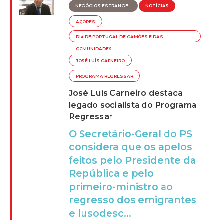
NEGÓCIOS ESTRANGE...
NOTÍCIAS
AÇORES
DIA DE PORTUGAL DE CAMÕES E DAS
COMUNIDADES
JOSÉ LUÍS CARNEIRO
PROGRAMA REGRESSAR
José Luís Carneiro destaca
legado socialista do Programa
Regressar
O Secretário-Geral do PS
considera que os apelos
feitos pelo Presidente da
República e pelo
primeiro-ministro ao
regresso dos emigrantes
e lusodesc...