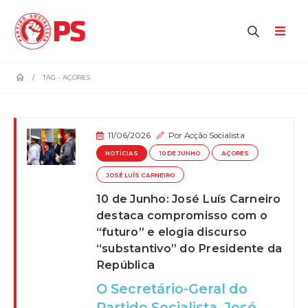
home
TAG -
AÇORES
11/06/2026
Por
Acção Socialista
NOTÍCIAS
10 DE JUNHO
AÇORES
JOSÉ LUÍS CARNEIRO
10 de Junho: José Luís Carneiro
destaca compromisso com o
“futuro” e elogia discurso
“substantivo” do Presidente da
República
O Secretário-Geral do
Partido Socialista, José