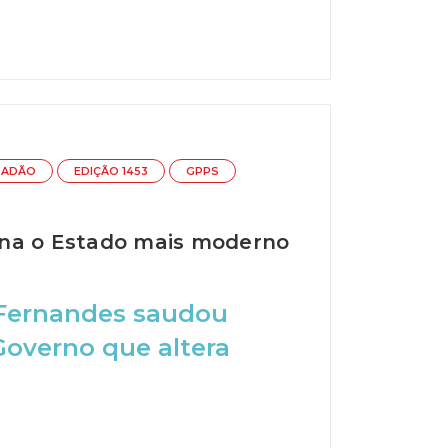
DADÃO
EDIÇÃO 1453
GPPS
rna o Estado mais moderno
 Fernandes saudou
Governo que altera