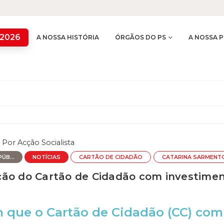
 2026
A NOSSA HISTÓRIA
ÓRGÃOS DO PS
A NOSSA P
Por
Acção Socialista
ÚB...
NOTÍCIAS
CARTÃO DE CIDADÃO
CATARINA SARMENT
ão do Cartão de Cidadão com investimen
 que o Cartão de Cidadão (CC) comp