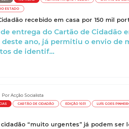
DO ESTADO
Cidadão recebido em casa por 150 mil po
 de entrega do Cartão de Cidadão e
deste ano, já permitiu o envio de m
s de identif...
Por
Acção Socialista
CIAS
CARTÃO DE CIDADÃO
EDIÇÃO 1031
LUÍS GOES PINHEI
 cidadão “muito urgentes” já podem ser 