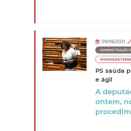
09/06/2021
ADMINISTRAÇÃO P
ROMUALDA FERN
PS saúda p
e ágil
A deputa
ontem, no
procedime