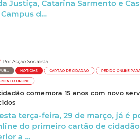
da Justiça, Catarina Sarmento e Cast
 Campus d...
Por
Acção Socialista
ÚB...
NOTÍCIAS
CARTÃO DE CIDADÃO
PEDIDO ONLINE PAR
CIMENTO ONLINE
cidadão comemora 15 anos com novo servi
cidos
esta terça-feira, 29 de março, já é 
line do primeiro cartão de cidadão
ior a ...