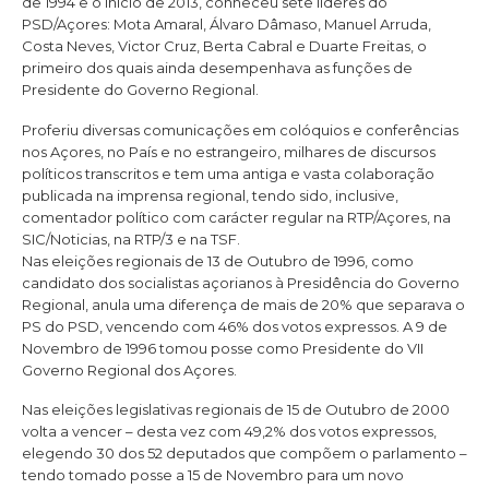
de 1994 e o início de 2013, conheceu sete líderes do
PSD/Açores: Mota Amaral, Álvaro Dâmaso, Manuel Arruda,
Costa Neves, Victor Cruz, Berta Cabral e Duarte Freitas, o
primeiro dos quais ainda desempenhava as funções de
Presidente do Governo Regional.
Proferiu diversas comunicações em colóquios e conferências
nos Açores, no País e no estrangeiro, milhares de discursos
políticos transcritos e tem uma antiga e vasta colaboração
publicada na imprensa regional, tendo sido, inclusive,
comentador político com carácter regular na RTP/Açores, na
SIC/Noticias, na RTP/3 e na TSF.
Nas eleições regionais de 13 de Outubro de 1996, como
candidato dos socialistas açorianos à Presidência do Governo
Regional, anula uma diferença de mais de 20% que separava o
PS do PSD, vencendo com 46% dos votos expressos. A 9 de
Novembro de 1996 tomou posse como Presidente do VII
Governo Regional dos Açores.
Nas eleições legislativas regionais de 15 de Outubro de 2000
volta a vencer – desta vez com 49,2% dos votos expressos,
elegendo 30 dos 52 deputados que compõem o parlamento –
tendo tomado posse a 15 de Novembro para um novo