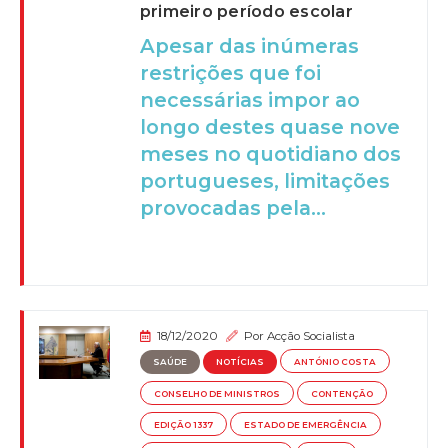
primeiro período escolar
Apesar das inúmeras
restrições que foi
necessárias impor ao
longo destes quase nove
meses no quotidiano dos
portugueses, limitações
provocadas pela...
18/12/2020
Por
Acção Socialista
SAÚDE
NOTÍCIAS
ANTÓNIO COSTA
CONSELHO DE MINISTROS
CONTENÇÃO
EDIÇÃO 1337
ESTADO DE EMERGÊNCIA