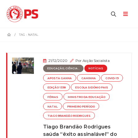
home
TAG -
NATAL
21/12/2020
Por
Acção Socialista
EDUCAÇÃO, CIÊNCIA...
NOTÍCIAS
APOSTA GANHA
CAMINHA
COVID-19
EDIÇÃO 1338
ESCOLA SIDÓNIO PAIS
FÉRIAS
MINISTRO DA EDUCAÇÃO
NATAL
PRIMEIRO PERÍODO
TIAGO BRANDÃO RODRIGUES
Tiago Brandão Rodrigues
saúda “êxito assinalável” do