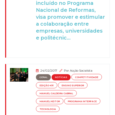
incluído no Programa
Nacional de Reformas,
visa promover e estimular
a colaboração entre
empresas, universidades
e politécnic...
24/02/2017
Por
Acção Socialista
GERAL
NOTÍCIAS
COMPETITIVIDADE
EDIÇÃO 491
ENSINO SUPERIOR
MANUEL CALDEIRA CABRAL
MANUEL HEITOR
PROGRAMA INTERFACE
TECNOLOGIA