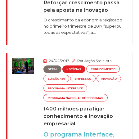
Reforçar crescimento passa
pela aposta na inovação
O crescimento da economia registado
no primeiro trimestre de 2017 “superou
todas as expectativas”, a...
24/02/2017
Por
Acção Socialista
GERAL
NOTÍCIAS
CONHECIMENTO
EDIÇÃO 491
EMPRESAS
INOVAÇÃO
PROGRAMA INTERFACE
PROGRAMA NACIONAL DE REFORMAS
1400 milhões para ligar
conhecimento e inovação
empresarial
O programa Interface,