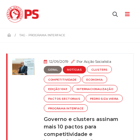
home
TAG -
PROGRAMA INTERFACE
12/09/2019
Por
Acção Socialista
GERAL
NOTÍCIAS
CLUSTERS
COMPETITIVIDADE
ECONOMIA
EDIÇÃO 1043
INTERNACIONALIZAÇÃO
PACTOS SECTORIAIS
PEDRO SIZA VIEIRA
PROGRAMA INTERFACE
Governo e clusters assinam
mais 10 pactos para
competitividade e