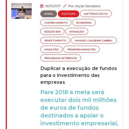
16/11/2017
Por
Acção Socialista
GERAL
NOTÍCIAS
ANTÓNIO COSTA
CONHECIMENTO
ECONOMIA
EDIÇÃO 645
INOVAÇÃO
INVESTIMENTO
MANUEL CALDEIRA CABRAL
MINISTRO
PRIMEIRO-MINISTRO
PROGRAMA INTERFACE
Duplicar a execução de fundos
para o investimento das
empresas
Para 2018 a meta será
executar dois mil milhões
de euros de fundos
destinados a apoiar o
investimento empresarial,