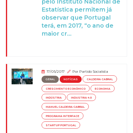
pelo Instituto Nacional de
Estatística permitem já
observar que Portugal
terá, em 2017, “o ano de
maior cr...
17/05/2017
Por
Partido Socialista
GERAL
NOTÍCIAS
CALDEIRA CABRAL
CRESCIMENTO ECONÓMICO
ECONOMIA
INDÚSTRIA
INDUSTRIA 4.0
MANUEL CALDEIRA CABRAL
PROGRAMA INTERFACE
STARTUP PORTUGAL