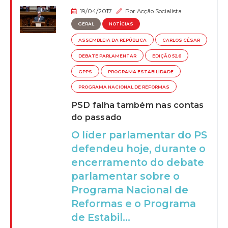
19/04/2017
Por
Acção Socialista
GERAL
NOTÍCIAS
ASSEMBLEIA DA REPÚBLICA
CARLOS CÉSAR
DEBATE PARLAMENTAR
EDIÇÃO 526
GPPS
PROGRAMA ESTABILIDADE
PROGRAMA NACIONAL DE REFORMAS
PSD falha também nas contas
do passado
O líder parlamentar do PS
defendeu hoje, durante o
encerramento do debate
parlamentar sobre o
Programa Nacional de
Reformas e o Programa
de Estabil...