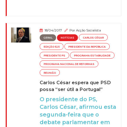
18/04/2017
Por
Acção Socialista
GERAL
NOTÍCIAS
CARLOS CÉSAR
EDIÇÃO 525
PRESIDENTE DA REPÚBLICA
PRESIDENTE PS
PROGRAMA ESTABILIDADE
PROGRAMA NACIONAL DE REFORMAS
REUNIÃO
Carlos César espera que PSD
possa “ser útil a Portugal”
O presidente do PS,
Carlos César, afirmou esta
segunda-feira que o
debate parlamentar em