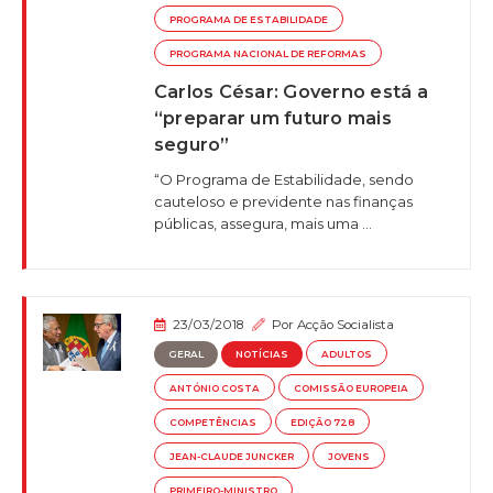
PROGRAMA DE ESTABILIDADE
PROGRAMA NACIONAL DE REFORMAS
Carlos César: Governo está a
“preparar um futuro mais
seguro”
“O Programa de Estabilidade, sendo
cauteloso e previdente nas finanças
públicas, assegura, mais uma ...
23/03/2018
Por
Acção Socialista
GERAL
NOTÍCIAS
ADULTOS
ANTÓNIO COSTA
COMISSÃO EUROPEIA
COMPETÊNCIAS
EDIÇÃO 728
JEAN-CLAUDE JUNCKER
JOVENS
PRIMEIRO-MINISTRO