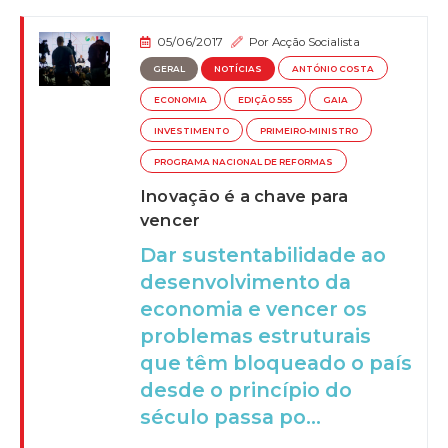
05/06/2017
Por
Acção Socialista
GERAL
NOTÍCIAS
ANTÓNIO COSTA
ECONOMIA
EDIÇÃO 555
GAIA
INVESTIMENTO
PRIMEIRO-MINISTRO
PROGRAMA NACIONAL DE REFORMAS
Inovação é a chave para
vencer
Dar sustentabilidade ao
desenvolvimento da
economia e vencer os
problemas estruturais
que têm bloqueado o país
desde o princípio do
século passa po...