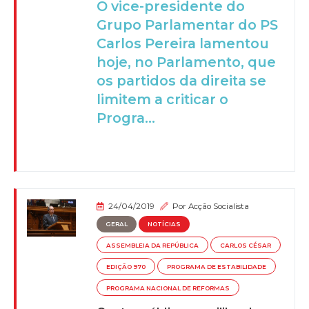
O vice-presidente do
Grupo Parlamentar do PS
Carlos Pereira lamentou
hoje, no Parlamento, que
os partidos da direita se
limitem a criticar o
Progra...
24/04/2019
Por
Acção Socialista
GERAL
NOTÍCIAS
ASSEMBLEIA DA REPÚBLICA
CARLOS CÉSAR
EDIÇÃO 970
PROGRAMA DE ESTABILIDADE
PROGRAMA NACIONAL DE REFORMAS