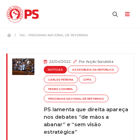
home
TAG -
PROGRAMA NACIONAL DE REFORMAS
22/04/2022
Por
Acção Socialista
NOTÍCIAS
ASSEMBLEIA DA REPÚBLICA
CARLOS PEREIRA
GPPS
PEDRO COIMBRA
PROGRAMA NACIONAL DE REFORMAS
PS lamenta que direita apareça
nos debates “de mãos a
abanar” e “sem visão
estratégica”