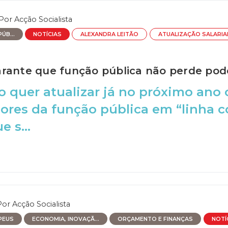
Por
Acção Socialista
ÚB...
NOTÍCIAS
ALEXANDRA LEITÃO
ATUALIZAÇÃO SALARIA
rante que função pública não perde pod
 quer atualizar já no próximo ano o
ores da função pública em “linha 
e s...
Por
Acção Socialista
PEUS
ECONOMIA, INOVAÇÃ...
ORÇAMENTO E FINANÇAS
NOTÍ