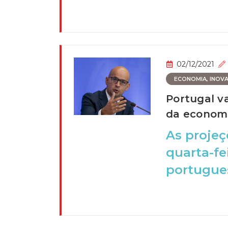
02/12/2021
ECONOMIA, INOVAÇ
Portugal v
da econom
As proje
quarta-fe
portuguesa