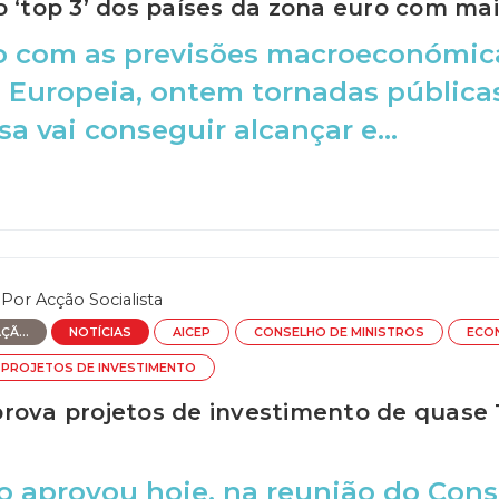
o ‘top 3’ dos países da zona euro com ma
o com as previsões macroeconómica
 Europeia, ontem tornadas pública
a vai conseguir alcançar e...
Por
Acção Socialista
Ã...
NOTÍCIAS
AICEP
CONSELHO DE MINISTROS
ECO
PROJETOS DE INVESTIMENTO
rova projetos de investimento de quase
 aprovou hoje, na reunião do Conse