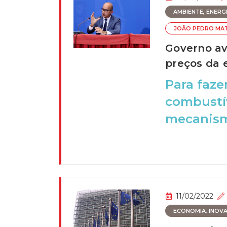
AMBIENTE, ENERGIA
JOÃO PEDRO MA
Governo av
preços da 
Para faze
combustív
mecanism
11/02/2022
ECONOMIA, INOVAÇ