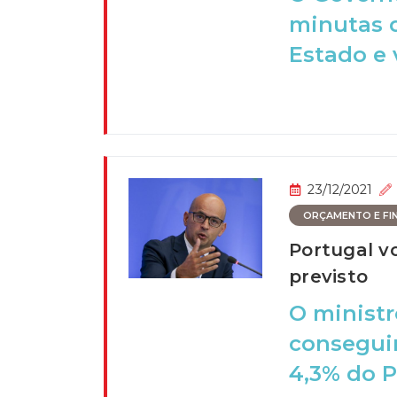
minutas d
Estado e v
23/12/2021
ORÇAMENTO E FI
Portugal v
previsto
O ministr
conseguir
4,3% do P