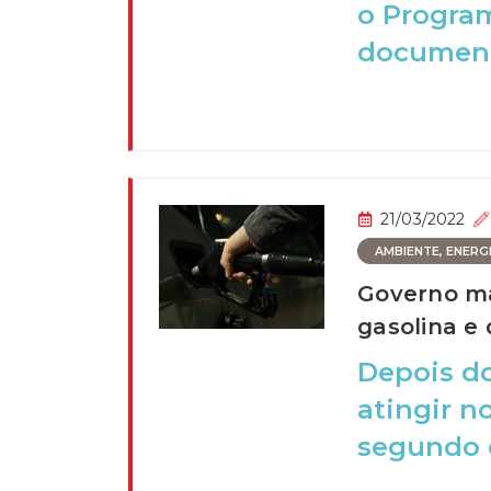
o Program
document
21/03/2022
AMBIENTE, ENERGIA
Governo m
gasolina e
Depois do
atingir n
segundo o