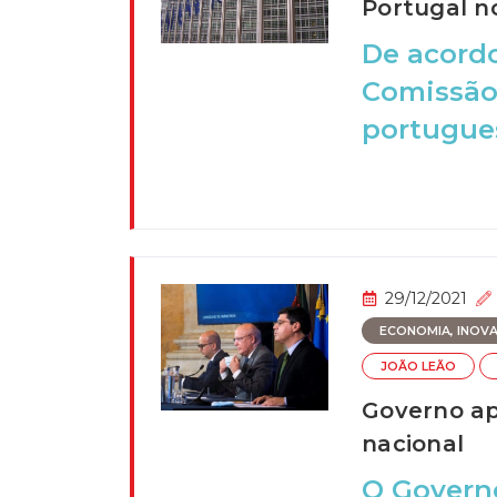
Portugal n
De acord
Comissão
portugues
29/12/2021
ECONOMIA, INOVAÇ
JOÃO LEÃO
Governo ap
nacional
O Governo