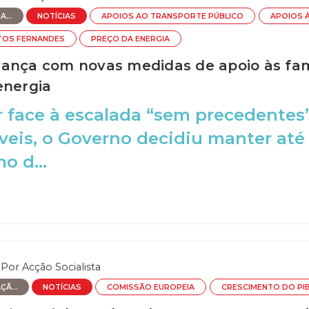
...
NOTÍCIAS
APOIOS AO TRANSPORTE PÚBLICO
APOIOS À
TOS FERNANDES
PREÇO DA ENERGIA
ança com novas medidas de apoio às fam
energia
r face à escalada “sem precedentes
eis, o Governo decidiu manter até
o d...
Por
Acção Socialista
Ã...
NOTÍCIAS
COMISSÃO EUROPEIA
CRESCIMENTO DO PI