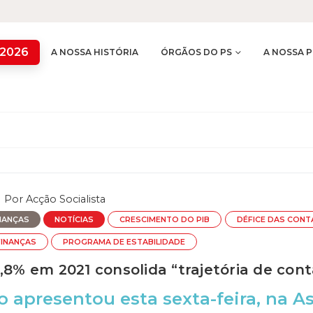
 2026
A NOSSA HISTÓRIA
ÓRGÃOS DO PS
A NOSSA P
Por
Acção Socialista
NANÇAS
NOTÍCIAS
CRESCIMENTO DO PIB
DÉFICE DAS CONT
FINANÇAS
PROGRAMA DE ESTABILIDADE
,8% em 2021 consolida “trajetória de cont
 apresentou esta sexta-feira, na A