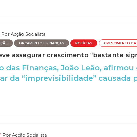
Por
Acção Socialista
Ã...
ORÇAMENTO E FINANÇAS
NOTÍCIAS
CRESCIMENTO DA
eve assegurar crescimento “bastante sign
o das Finanças, João Leão, afirmo
ar da “imprevisibilidade” causada p
Por
Acção Socialista