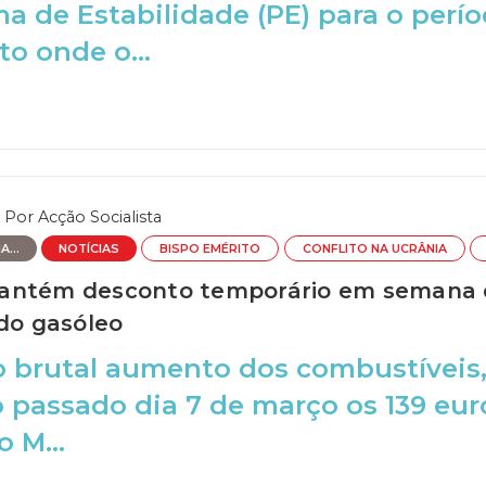
a de Estabilidade (PE) para o perí
o onde o...
Por
Acção Socialista
...
NOTÍCIAS
BISPO EMÉRITO
CONFLITO NA UCRÂNIA
antém desconto temporário em semana d
 do gasóleo
 brutal aumento dos combustíveis, 
o passado dia 7 de março os 139 eur
 M...