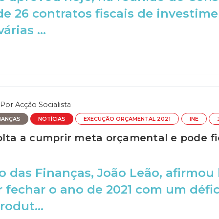
e 26 contratos fiscais de investime
árias ...
Por
Acção Socialista
NANÇAS
NOTÍCIAS
EXECUÇÃO ORÇAMENTAL 2021
INE
olta a cumprir meta orçamental e pode fi
o das Finanças, João Leão, afirmou 
 fechar o ano de 2021 com um défic
rodut...