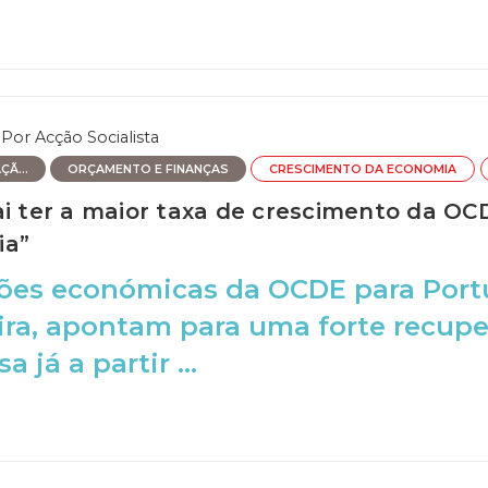
Por
Acção Socialista
Ã...
ORÇAMENTO E FINANÇAS
CRESCIMENTO DA ECONOMIA
ai ter a maior taxa de crescimento da O
ia”
ções económicas da OCDE para Portu
ira, apontam para uma forte recup
 já a partir ...