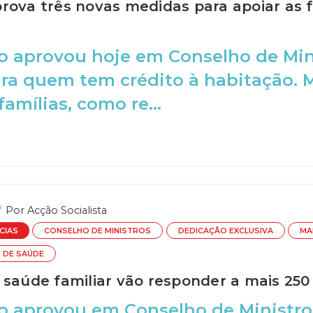
rova três novas medidas para apoiar as f
 aprovou hoje em Conselho de Mini
ara quem tem crédito à habitação. 
 famílias, como re...
Por
Acção Socialista
CIAS
CONSELHO DE MINISTROS
DEDICAÇÃO EXCLUSIVA
MA
S DE SAÚDE
 saúde familiar vão responder a mais 250
o aprovou em Conselho de Ministro