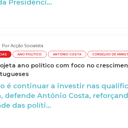
a Presidênci...
Por
Acção Socialista
CIAS
ANO POLÍTICO
ANTÓNIO COSTA
CONSELHO DE MINIS
ojeta ano político com foco no crescimen
rtugueses
 é continuar a investir nas qualifi
, defende António Costa, reforçan
de das políti...