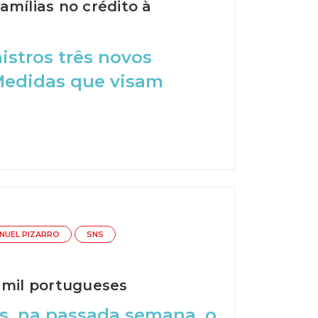
amílias no crédito à
stros três novos
Medidas que visam
NUEL PIZARRO
SNS
 mil portugueses
s, na passada semana, o