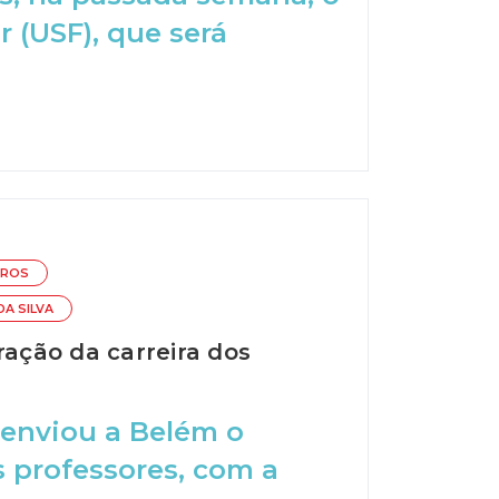
 (USF), que será
TROS
DA SILVA
ração da carreira dos
eenviou a Belém o
s professores, com a