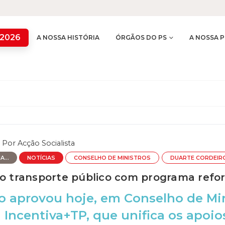
 2026
A NOSSA HISTÓRIA
ÓRGÃOS DO PS
A NOSSA P
Por
Acção Socialista
...
NOTÍCIAS
CONSELHO DE MINISTROS
DUARTE CORDEIR
ao transporte público com programa refo
 aprovou hoje, em Conselho de Mini
Incentiva+TP, que unifica os apoio