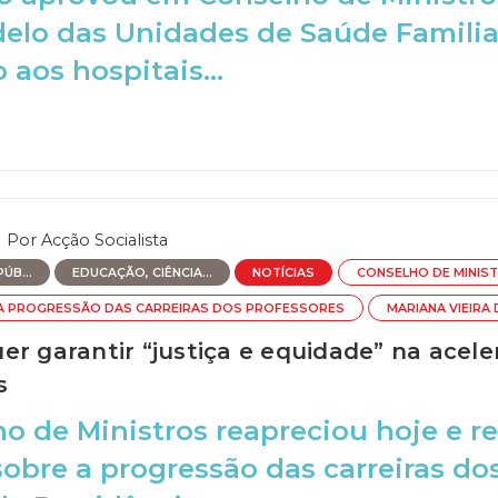
lo das Unidades de Saúde Familiar
 aos hospitais...
Por
Acção Socialista
ÚB...
EDUCAÇÃO, CIÊNCIA...
NOTÍCIAS
CONSELHO DE MINIS
A PROGRESSÃO DAS CARREIRAS DOS PROFESSORES
MARIANA VIEIRA 
r garantir “justiça e equidade” na acele
s
o de Ministros reapreciou hoje e r
obre a progressão das carreiras do