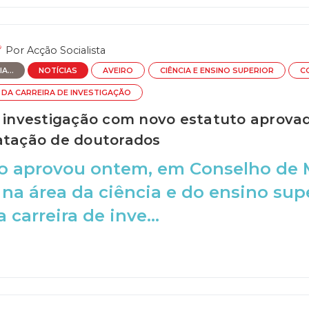
Por
Acção Socialista
A...
NOTÍCIAS
AVEIRO
CIÊNCIA E ENSINO SUPERIOR
C
DA CARREIRA DE INVESTIGAÇÃO
e investigação com novo estatuto aprovad
atação de doutorados
o aprovou ontem, em Conselho de M
na área da ciência e do ensino supe
 carreira de inve...