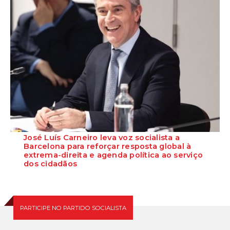
José Luís Carneiro leva voz socialista a
Barcelona para reforçar resposta global à
extrema-direita e agenda política ao serviço
dos cidadãos
O Secretário-Geral do Partido Socialista, José Luís Carneiro, participa
nos próximos dias 17 e 18...
PARTICIPE NO PARTIDO SOCIALISTA