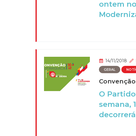
ontem no 
Moderniza
14/11/2018
GERAL
NOTÍ
Convenção 
O Partido
semana, 1
decorrerá 