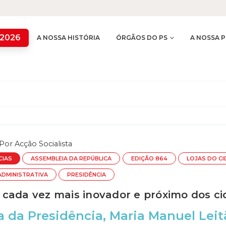
 2026
A NOSSA HISTÓRIA
ÓRGÃOS DO PS
A NOSSA P
Por
Acção Socialista
CIAS
ASSEMBLEIA DA REPÚBLICA
EDIÇÃO 864
LOJAS DO C
DMINISTRATIVA
PRESIDÊNCIA
cada vez mais inovador e próximo dos c
a da Presidência, Maria Manuel Lei