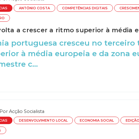
CIAS
ANTÓNIO COSTA
COMPETÊNCIAS DIGITAIS
CRESCIME
TRO
olta a crescer a ritmo superior à média 
a portuguesa cresceu no terceiro 
erior à média europeia e da zona e
mestre c...
Por
Acção Socialista
CIAS
DESENVOLVIMENTO LOCAL
ECONOMIA SOCIAL
EDIÇÃO
S