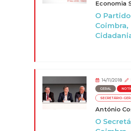
Economia S
O Partido
Coimbra, 
Cidadania
14/11/2018
GERAL
NOTÍ
SECRETÁRIO-GER
António Co
O Secretá