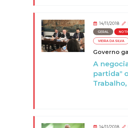
14/11/2018
GERAL
NOTÍ
VIEIRA DA SILVA
Governo ga
A negoci
partida" 
Trabalho, 
14/11/2018