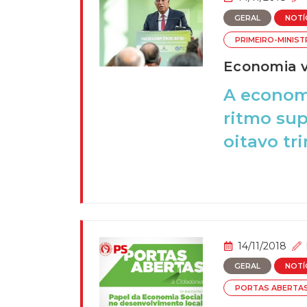
GERAL
NOTÍ
PRIMEIRO-MINIS
Economia v
A economi
ritmo sup
oitavo tri
14/11/2018
GERAL
NOTÍ
PORTAS ABERTA