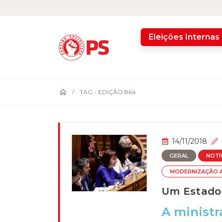
home
Eleições Internas
TAG -
EDIÇÃO 864
14/11/2018
GERAL
NOTÍ
MODERNIZAÇÃO A
Um Estado 
A ministr