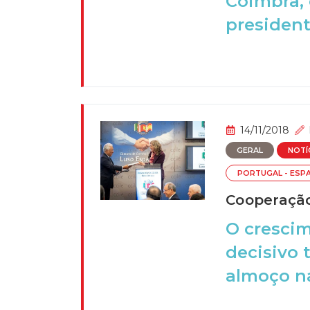
Coimbra, 
president
14/11/2018
GERAL
NOTÍ
PORTUGAL - ESP
Cooperação
O cresci
decisivo
almoço na