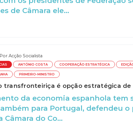
com os presidentes de Federação so
es de Câmara ele...
Por
Acção Socialista
CIAS
ANTÓNIO COSTA
COOPERAÇÃO ESTRATÉGICA
EDIÇÃ
ANHA
PRIMEIRO-MINISTRO
 transfronteiriça é opção estratégica de
mento da economia espanhola tem s
 também para Portugal, defendeu o
 Câmara do Co...