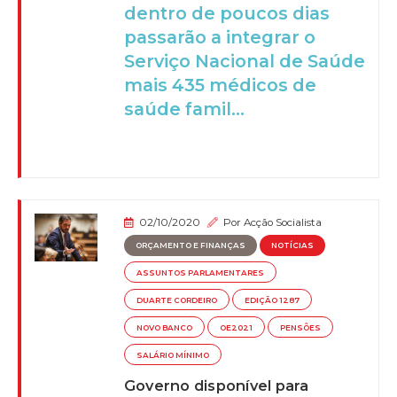
dentro de poucos dias
passarão a integrar o
Serviço Nacional de Saúde
mais 435 médicos de
saúde famil...
02/10/2020
Por
Acção Socialista
ORÇAMENTO E FINANÇAS
NOTÍCIAS
ASSUNTOS PARLAMENTARES
DUARTE CORDEIRO
EDIÇÃO 1287
NOVO BANCO
OE2021
PENSÕES
SALÁRIO MÍNIMO
Governo disponível para