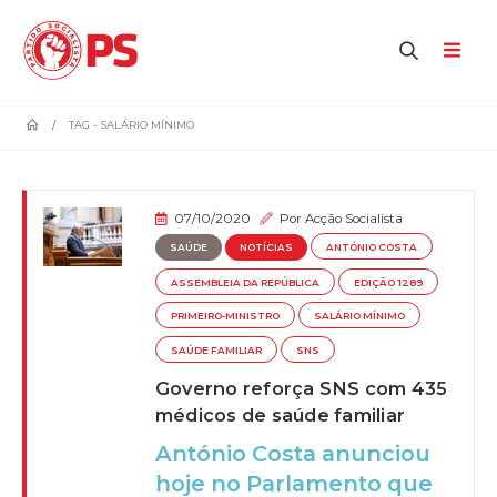
home
TAG -
SALÁRIO MÍNIMO
07/10/2020
Por
Acção Socialista
SAÚDE
NOTÍCIAS
ANTÓNIO COSTA
ASSEMBLEIA DA REPÚBLICA
EDIÇÃO 1289
PRIMEIRO-MINISTRO
SALÁRIO MÍNIMO
SAÚDE FAMILIAR
SNS
Governo reforça SNS com 435
médicos de saúde familiar
António Costa anunciou
hoje no Parlamento que