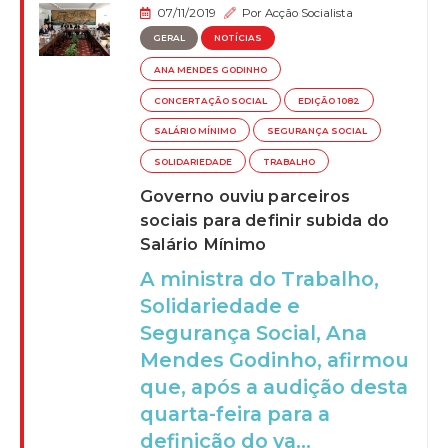
07/11/2019
Por
Acção Socialista
GERAL
NOTÍCIAS
ANA MENDES GODINHO
CONCERTAÇÃO SOCIAL
EDIÇÃO 1082
SALÁRIO MÍNIMO
SEGURANÇA SOCIAL
SOLIDARIEDADE
TRABALHO
Governo ouviu parceiros
sociais para definir subida do
Salário Mínimo
A ministra do Trabalho,
Solidariedade e
Segurança Social, Ana
Mendes Godinho, afirmou
que, após a audição desta
quarta-feira para a
definição do va...