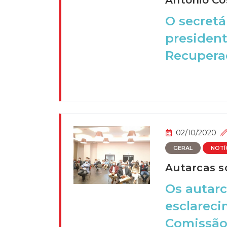
António Co
O secretá
president
Recuperaç
02/10/2020
GERAL
NOTÍ
Autarcas s
Os autarc
esclareci
Comissão 