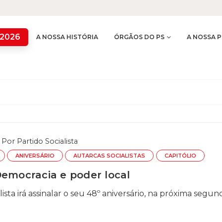
 2026
A NOSSA HISTÓRIA
ÓRGÃOS DO PS
A NOSSA P
Por
Partido Socialista
ANIVERSÁRIO
AUTARCAS SOCIALISTAS
CAPITÓLIO
Democracia e poder local
ista irá assinalar o seu 48º aniversário, na próxima segunda-f