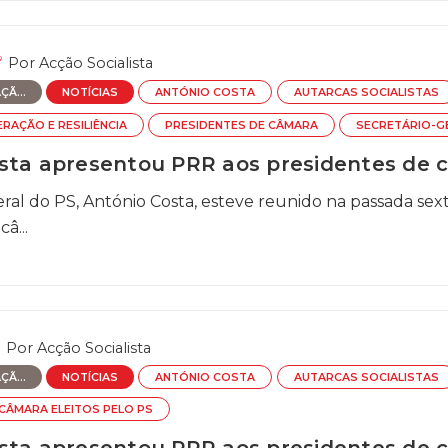
Por
Acção Socialista
Ã...
NOTÍCIAS
ANTÓNIO COSTA
AUTARCAS SOCIALISTAS
RAÇÃO E RESILIÊNCIA
PRESIDENTES DE CÂMARA
SECRETÁRIO-G
sta apresentou PRR aos presidentes de câ
ral do PS, António Costa, esteve reunido na passada sex
â...
Por
Acção Socialista
Ã...
NOTÍCIAS
ANTÓNIO COSTA
AUTARCAS SOCIALISTAS
CÂMARA ELEITOS PELO PS