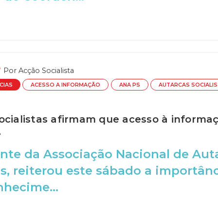
Por
Acção Socialista
CIAS
ACESSO A INFORMAÇÃO
ANA PS
AUTARCAS SOCIALI
ocialistas afirmam que acesso à informaç
e
nte da Associação Nacional de Auta
s, reiterou este sábado a importân
hecime...