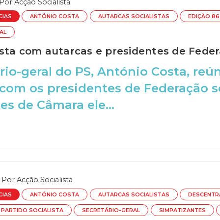
Por
Acção Socialista
CIAS
ANTÓNIO COSTA
AUTARCAS SOCIALISTAS
EDIÇÃO 86
AL
sta com autarcas e presidentes de Fede
rio-geral do PS, António Costa, re
com os presidentes de Federação so
es de Câmara ele...
Por
Acção Socialista
CIAS
ANTÓNIO COSTA
AUTARCAS SOCIALISTAS
DESCENTR
PARTIDO SOCIALISTA
SECRETÁRIO-GERAL
SIMPATIZANTES