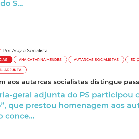
do S...
Por
Acção Socialista
CIAS
ANA CATARINA MENDES
AUTARCAS SOCIALISTAS
EDI
AL ADJUNTA
aos autarcas socialistas distingue pass
ria-geral adjunta do PS participou 
o”, que prestou homenagem aos aut
o conce...