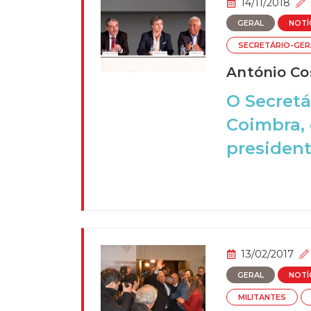
14/11/2018
GERAL
NOTÍ
SECRETÁRIO-GER
António Co
O Secretá
Coimbra, 
president
13/02/2017
GERAL
NOTÍ
MILITANTES