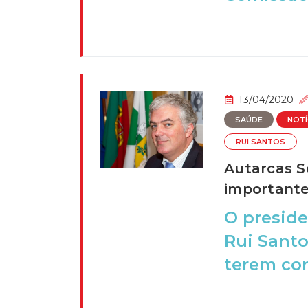
13/04/2020
SAÚDE
NOTÍ
RUI SANTOS
Autarcas S
important
O preside
Rui Santo
terem con