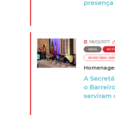
presença 
08/02/2017
GERAL
NOTÍ
SECRETÁRIA-GER
Homenagem 
A Secretá
o Barreir
serviram 