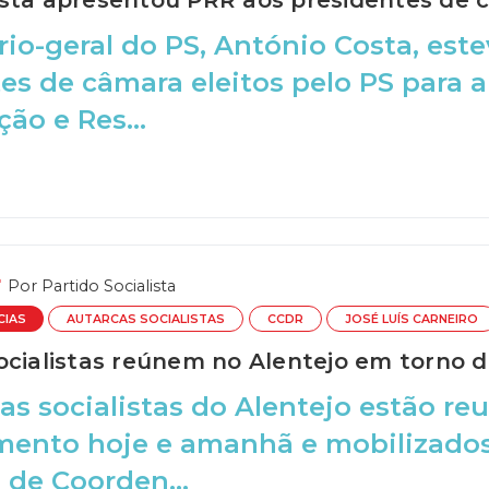
sta apresentou PRR aos presidentes de c
rio-geral do PS, António Costa, est
es de câmara eleitos pelo PS para 
ão e Res...
Por
Partido Socialista
CIAS
AUTARCAS SOCIALISTAS
CCDR
JOSÉ LUÍS CARNEIRO
ocialistas reúnem no Alentejo em torno d
as socialistas do Alentejo estão r
mento hoje e amanhã e mobilizados
de Coorden...