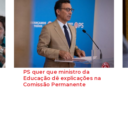
PS quer que ministro da
Educação dê explicações na
Comissão Permanente
O deputado Marcos Perestrello anunciou
que o Partido Socialista vai requerer a
presença do minist...