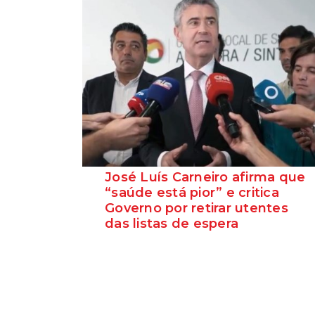
José Luís Carneiro afirma que
“saúde está pior” e critica
Governo por retirar utentes
das listas de espera
O Secretário-Geral do PS, José Luís
Carneiro, afirmou ontem, na Amadora, após
uma reunião com o c...