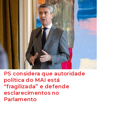
PS considera que autoridade
política do MAI está
“fragilizada” e defende
esclarecimentos no
Parlamento
O Secretário-Geral do Partido Socialista
defende que as polémicas em torno do
ministro da Adminis...