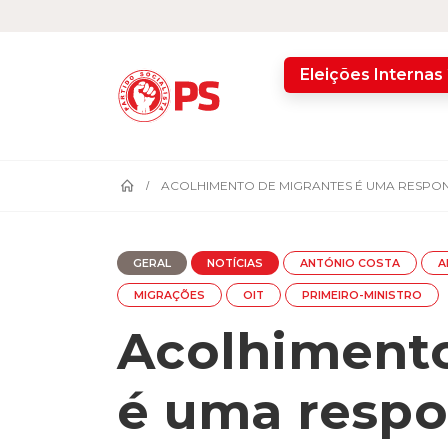
home
Eleições Internas
ACOLHIMENTO DE MIGRANTES É UMA RESPONS
GERAL
NOTÍCIAS
ANTÓNIO COSTA
A
MIGRAÇÕES
OIT
PRIMEIRO-MINISTRO
Acolhimento
é uma respo