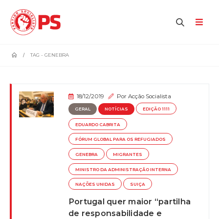
home
TAG -
GENEBRA
18/12/2019
Por
Acção Socialista
GERAL
NOTÍCIAS
EDIÇÃO 1111
EDUARDO CABRITA
FÓRUM GLOBAL PARA OS REFUGIADOS
GENEBRA
MIGRANTES
MINISTRO DA ADMINISTRAÇÃO INTERNA
NAÇÕES UNIDAS
SUIÇA
Portugal quer maior “partilha
de responsabilidade e