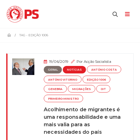
home
TAG -
EDIÇÃO 1006
19/06/2019
Por
Acção Socialista
GERAL
NOTÍCIAS
ANTÓNIO COSTA
ANTÓNIO VITORINO
EDIÇÃO 1006
GENEBRA
MIGRAÇÕES
OIT
PRIMEIRO-MINISTRO
Acolhimento de migrantes é
uma responsabilidade e uma
mais valia para as
necessidades do país