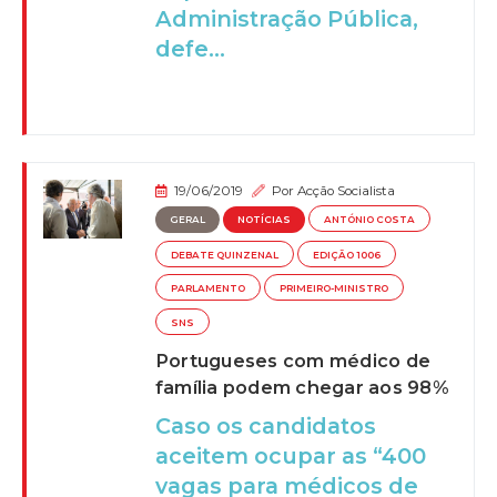
Administração Pública,
defe...
19/06/2019
Por
Acção Socialista
GERAL
NOTÍCIAS
ANTÓNIO COSTA
DEBATE QUINZENAL
EDIÇÃO 1006
PARLAMENTO
PRIMEIRO-MINISTRO
SNS
Portugueses com médico de
família podem chegar aos 98%
Caso os candidatos
aceitem ocupar as “400
vagas para médicos de