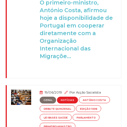
O primeiro-ministro,
António Costa, afirmou
hoje a disponibilidade de
Portugal em cooperar
diretamente com a
Organização
Internacional das
Migraçõe...
19/06/2019
Por
Acção Socialista
GERAL
NOTÍCIAS
ANTÓNIO COSTA
DEBATE QUINZENAL
EDIÇÃO 1006
LEI BASES SAÚDE
PARLAMENTO
PRIMEIRO-MINISTRO