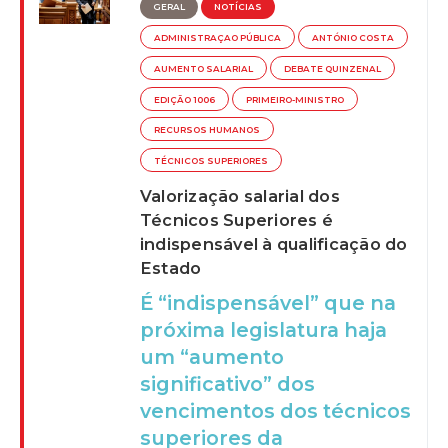
GERAL
NOTÍCIAS
ADMINISTRAÇAO PÚBLICA
ANTÓNIO COSTA
AUMENTO SALARIAL
DEBATE QUINZENAL
EDIÇÃO 1006
PRIMEIRO-MINISTRO
RECURSOS HUMANOS
TÉCNICOS SUPERIORES
Valorização salarial dos
Técnicos Superiores é
indispensável à qualificação do
Estado
É “indispensável” que na
próxima legislatura haja
um “aumento
significativo” dos
vencimentos dos técnicos
superiores da