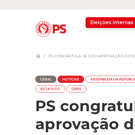
home
Eleições Internas
PS CONGRATULA-SE COM APROVAÇÃO DO E
GERAL
NOTÍCIAS
ASSEMBLEIA DA REPÚBLI
ESTATUTO
GPPS
PS congratu
aprovação d