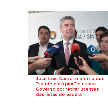
José Luís Carneiro afirma que
“saúde está pior” e critica
Governo por retirar utentes
das listas de espera
O Secretário-Geral do PS, José Luís
Carneiro, afirmou ontem, na Amadora, após