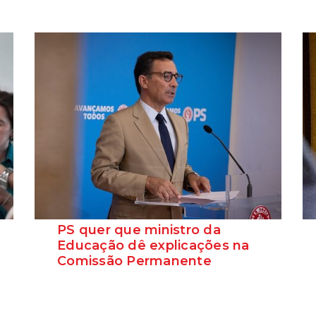
PS quer que ministro da
Educação dê explicações na
Comissão Permanente
O deputado Marcos Perestrello anunciou
que o Partido Socialista vai requerer a
presença do minist...