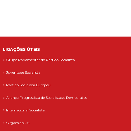
defende que as polémicas em torno do
ministro da Adminis...
LIGAÇÕES ÚTEIS
Grupo Parlamentar do Partido Socialista
Juventude Socialista
Partido Socialista Europeu
Aliança Progressista de Socialistas e Democratas
Internacional Socialista
Orgãos do PS