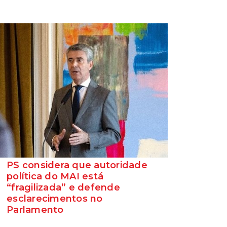
PS considera que autoridade
política do MAI está
“fragilizada” e defende
esclarecimentos no
Parlamento
O Secretário-Geral do Partido Socialista