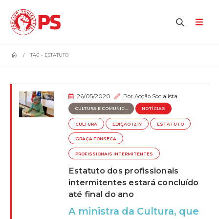
home
TAG -
ESTATUTO
26/05/2020
Por
Acção Socialista
CULTURA E COMUNIC...
NOTÍCIAS
CULTURA
EDIÇÃO 1217
ESTATUTO
GRAÇA FONSECA
PROFISSIONAIS INTERMITENTES
Estatuto dos profissionais
intermitentes estará concluído
até final do ano
A ministra da Cultura, que