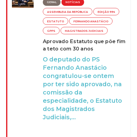
GERAL
NOTÍCIAS
ASSEMBLEIA DA REPÚBLICA
EDIÇÃO 994
ESTATUTO
FERNANDO ANASTÁCIO
GPPS
MAGISTRADOS JUDICIAIS
Aprovado Estatuto que põe fim
a teto com 30 anos
O deputado do PS
Fernando Anastácio
congratulou-se ontem
por ter sido aprovado, na
comissão da
especialidade, o Estatuto
dos Magistrados
Judiciais,...