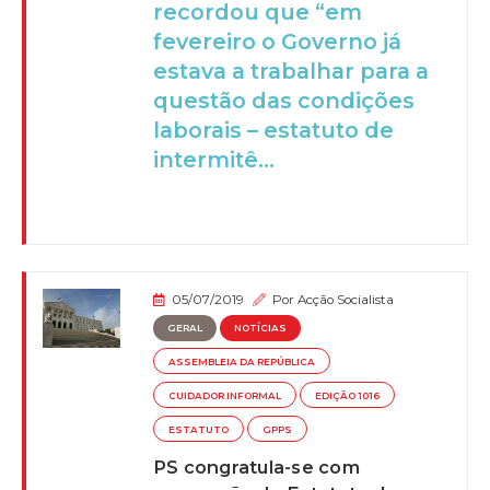
recordou que “em
fevereiro o Governo já
estava a trabalhar para a
questão das condições
laborais – estatuto de
intermitê...
05/07/2019
Por
Acção Socialista
GERAL
NOTÍCIAS
ASSEMBLEIA DA REPÚBLICA
CUIDADOR INFORMAL
EDIÇÃO 1016
ESTATUTO
GPPS
PS congratula-se com