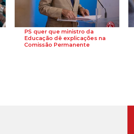
PS quer que ministro da
Educação dê explicações na
Comissão Permanente
O deputado Marcos Perestrello anunciou
que o Partido Socialista vai requerer a
presença do minist...