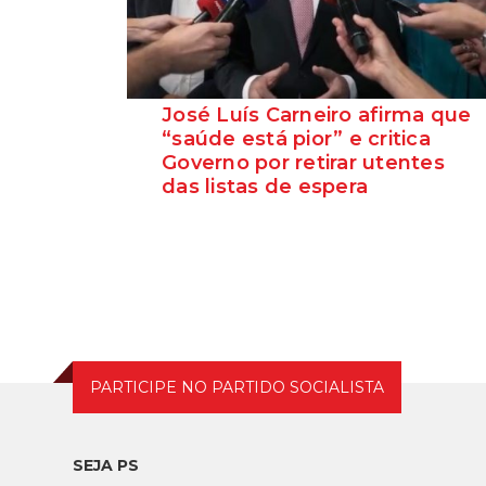
José Luís Carneiro afirma que
“saúde está pior” e critica
Governo por retirar utentes
das listas de espera
O Secretário-Geral do PS, José Luís
Carneiro, afirmou ontem, na Amadora, após
uma reunião com o c...
PARTICIPE NO PARTIDO SOCIALISTA
SEJA PS