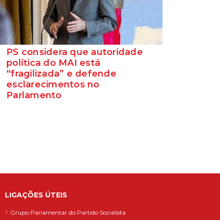
PS considera que autoridade
política do MAI está
“fragilizada” e defende
esclarecimentos no
Parlamento
O Secretário-Geral do Partido Socialista
defende que as polémicas em torno do
ministro da Adminis...
LIGAÇÕES ÚTEIS
Grupo Parlamentar do Partido Socialista