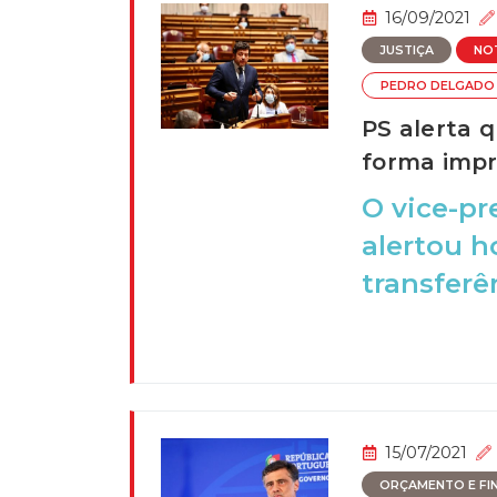
16/09/2021
JUSTIÇA
NO
PEDRO DELGADO 
PS alerta q
forma impr
O vice-pr
alertou h
transferên
15/07/2021
ORÇAMENTO E FI