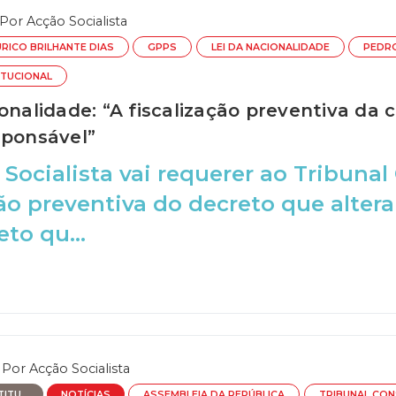
Por
Acção Socialista
URICO BRILHANTE DIAS
GPPS
LEI DA NACIONALIDADE
PEDR
ITUCIONAL
onalidade: “A fiscalização preventiva da 
sponsável”
 Socialista vai requerer ao Tribunal
ção preventiva do decreto que alter
to qu...
Por
Acção Socialista
TU...
NOTÍCIAS
ASSEMBLEIA DA REPÚBLICA
TRIBUNAL CON