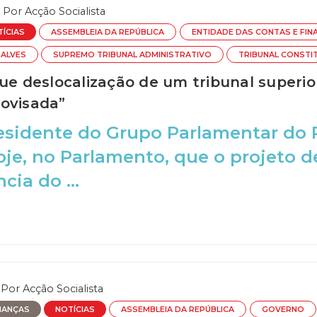
Por
Acção Socialista
TÍCIAS
ASSEMBLEIA DA REPÚBLICA
ENTIDADE DAS CONTAS E FIN
ALVES
SUPREMO TRIBUNAL ADMINISTRATIVO
TRIBUNAL CONSTI
ue deslocalização de um tribunal superio
ovisada”
esidente do Grupo Parlamentar do 
oje, no Parlamento, que o projeto d
cia do ...
Por
Acção Socialista
NANÇAS
NOTÍCIAS
ASSEMBLEIA DA REPÚBLICA
GOVERNO