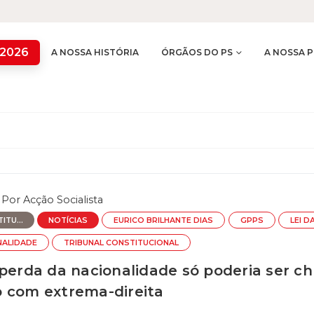
 2026
A NOSSA HISTÓRIA
ÓRGÃOS DO PS
A NOSSA P
Por
Acção Socialista
TU...
NOTÍCIAS
EURICO BRILHANTE DIAS
GPPS
LEI D
NALIDADE
TRIBUNAL CONSTITUCIONAL
 perda da nacionalidade só poderia ser ch
 com extrema-direita