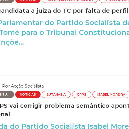
andidata a juíza do TC por falta de perfi
arlamentar do Partido Socialista d
Tomé para o Tribunal Constitucional 
nçõe...
Por
Acção Socialista
TU...
NOTÍCIAS
EUTANÁSIA
GPPS
ISABEL MOREIRA
 PS vai corrigir problema semântico apon
onal
a do Partido Socialista Isabel More