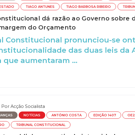
ESTADO
TIAGO ANTUNES
TIAGO BARBOSA RIBEIRO
TRIBU
onstitucional dá razão ao Governo sobr
 margem do Orçamento
l Constitucional pronunciou-se on
nstitucionalidade das duas leis da
 que aumentaram ...
Por
Acção Socialista
NANÇAS
NOTÍCIAS
ANTÓNIO COSTA
EDIÇÃO 1407
OE2
TRO
TRIBUNAL CONSTITUCIONAL