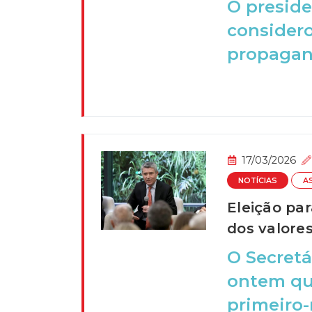
O preside
considero
propagand
17/03/2026
NOTÍCIAS
A
Eleição pa
dos valores
O Secretá
ontem qu
primeiro-m