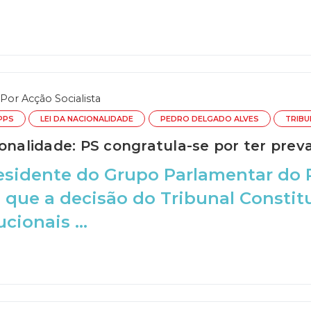
Por
Acção Socialista
PPS
LEI DA NACIONALIDADE
PEDRO DELGADO ALVES
TRIBU
onalidade: PS congratula-se por ter preva
esidente do Grupo Parlamentar do 
que a decisão do Tribunal Constitu
cionais ...