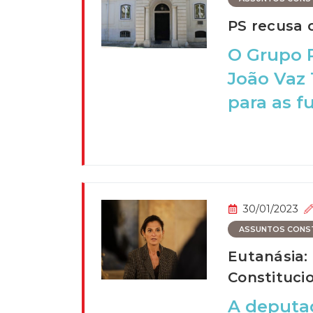
PS recusa c
O Grupo P
João Vaz 
para as fu
30/01/2023
ASSUNTOS CONSTI
Eutanásia:
Constituci
A deputad