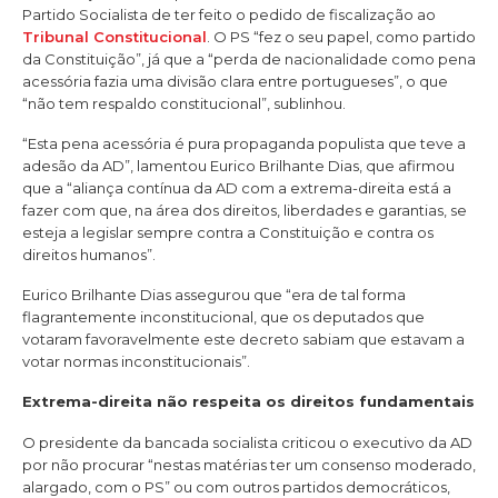
Partido Socialista de ter feito o pedido de fiscalização ao
Tribunal Constitucional
. O PS “fez o seu papel, como partido
da Constituição”, já que a “perda de nacionalidade como pena
acessória fazia uma divisão clara entre portugueses”, o que
“não tem respaldo constitucional”, sublinhou.
“Esta pena acessória é pura propaganda populista que teve a
adesão da AD”, lamentou Eurico Brilhante Dias, que afirmou
que a “aliança contínua da AD com a extrema-direita está a
fazer com que, na área dos direitos, liberdades e garantias, se
esteja a legislar sempre contra a Constituição e contra os
direitos humanos”.
Eurico Brilhante Dias assegurou que “era de tal forma
flagrantemente inconstitucional, que os deputados que
votaram favoravelmente este decreto sabiam que estavam a
votar normas inconstitucionais”.
Extrema-direita não respeita os direitos fundamentais
O presidente da bancada socialista criticou o executivo da AD
por não procurar “nestas matérias ter um consenso moderado,
alargado, com o PS” ou com outros partidos democráticos,