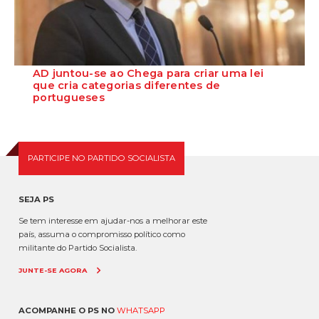
AD juntou-se ao Chega para criar uma lei
que cria categorias diferentes de
portugueses
O vice-presidente do Grupo Parlamentar do PS Pedro Delgado Alves
lamentou que o Governo tenha che...
PARTICIPE NO PARTIDO SOCIALISTA
SEJA PS
Se tem interesse em ajudar-nos a melhorar este
país, assuma o compromisso político como
militante do Partido Socialista.
JUNTE-SE AGORA
ACOMPANHE O PS NO
WHATSAPP