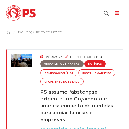
home
TAG -
ORÇAMENTO DO ESTADO
15/10/2025
Por
Acção Socialista
ORÇAMENTO E FINANÇAS
NOTÍCIAS
COMISSÃO POLÍTICA
JOSÉ LUÍS CARNEIRO
ORÇAMENTO DO ESTADO
PS assume “abstenção
exigente” no Orçamento e
anuncia conjunto de medidas
para apoiar famílias e
empresas