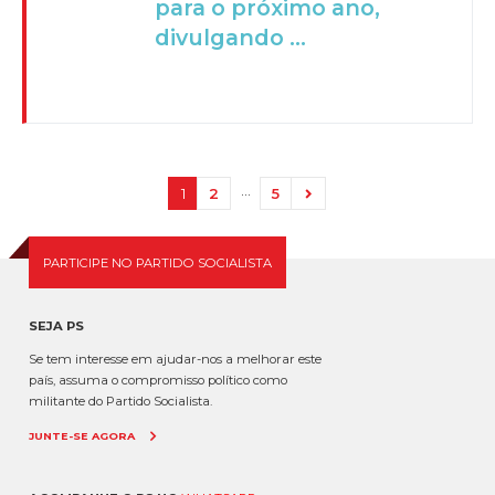
para o próximo ano,
divulgando ...
…
1
2
5
PARTICIPE NO PARTIDO SOCIALISTA
SEJA PS
Se tem interesse em ajudar-nos a melhorar este
país, assuma o compromisso político como
militante do Partido Socialista.
JUNTE-SE AGORA