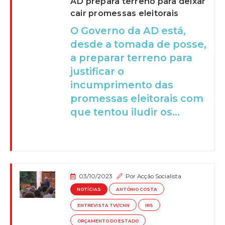
AD prepara terreno para deixar
cair promessas eleitorais
O Governo da AD está,
desde a tomada de posse,
a preparar terreno para
justificar o
incumprimento das
promessas eleitorais com
que tentou iludir os...
03/10/2023
Por
Acção Socialista
NOTÍCIAS
ANTÓNIO COSTA
ENTREVISTA TVI/CNN
IRS
ORÇAMENTO DO ESTADO