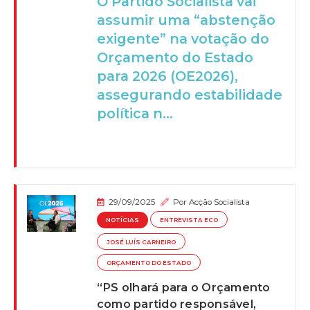
O Partido Socialista vai
assumir uma “abstenção
exigente” na votação do
Orçamento do Estado
para 2026 (OE2026),
assegurando estabilidade
política n...
29/09/2025
Por
Acção Socialista
NOTÍCIAS
ENTREVISTA ECO
JOSÉ LUÍS CARNEIRO
ORÇAMENTO DO ESTADO
“PS olhará para o Orçamento
como partido responsável,