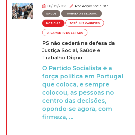
01/09/2025
Por
Acção Socialista
SAÚDE
TRABALHO E SEGURA...
NOTÍCIAS
JOSÉ LUÍS CARNEIRO
ORÇAMENTO DO ESTADO
PS não cederá na defesa da
Justiça Social, Saúde e
Trabalho Digno
O Partido Socialista é a
força política em Portugal
que coloca, e sempre
colocou, as pessoas no
centro das decisões,
opondo-se agora, com
firmeza, ...