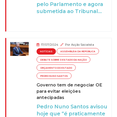
pelo Parlamento e agora
submetida ao Tribunal...
17/07/2024
Por
Acção Socialista
NOTÍCIAS
ASSEMBLEIA DA REPÚBLICA
DEBATE SOBRE O ESTADO DA NAÇÃO
ORÇAMENTO DO ESTADO
PEDRO NUNO SANTOS
Governo tem de negociar OE
para evitar eleições
antecipadas
Pedro Nuno Santos avisou
hoje que “é praticamente