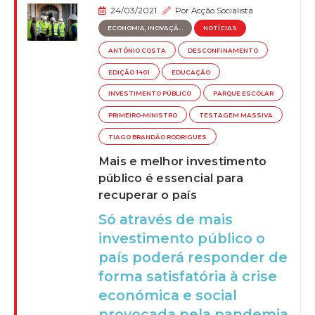
24/03/2021
Por
Acção Socialista
ECONOMIA, INOVAÇÃ...
NOTÍCIAS
ANTÓNIO COSTA
DESCONFINAMENTO
EDIÇÃO 1401
EDUCAÇÃO
INVESTIMENTO PÚBLICO
PARQUE ESCOLAR
PRIMEIRO-MINISTRO
TESTAGEM MASSIVA
TIAGO BRANDÃO RODRIGUES
Mais e melhor investimento
público é essencial para
recuperar o país
Só através de mais
investimento público o
país poderá responder de
forma satisfatória à crise
económica e social
provocada pela pandemia