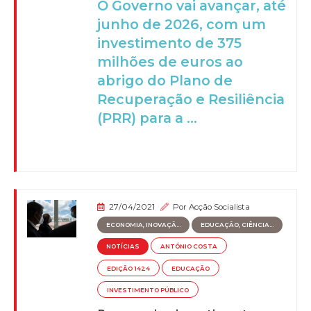
O Governo vai avançar, até
junho de 2026, com um
investimento de 375
milhões de euros ao
abrigo do Plano de
Recuperação e Resiliência
(PRR) para a ...
27/04/2021
Por
Acção Socialista
ECONOMIA, INOVAÇÃ...
EDUCAÇÃO, CIÊNCIA...
NOTÍCIAS
ANTÓNIO COSTA
EDIÇÃO 1424
EDUCAÇÃO
INVESTIMENTO PÚBLICO