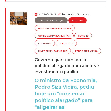
21/04/2020
Por
Acção Socialista
ECONOMIA, INOVAÇÃ...
NOTÍCIAS
ASSEMBLEIA DA REPÚBLICA
COMISSÃO PARLAMENTAR
COVID-19
ECONOMIA
EDIÇÃO 1193
INVESTIMENTO PÚBLICO
PEDRO SIZA VIEIRA
Governo quer consenso
político alargado para acelerar
investimento público
O ministro da Economia,
Pedro Siza Vieira, pediu
hoje um “consenso
político alargado” para
“aligeirar as