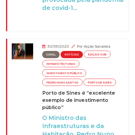
de covid-1...
30/09/2020
Por
Acção Socialista
GERAL
NOTÍCIAS
EDIÇÃO 1285
INFRAESTRUTURAS
INVESTIMENTO PÚBLICO
PEDRO NUNO SANTOS
PORTO DE SINES
Porto de Sines é “excelente
exemplo de investimento
público”
O Ministro das
Infraestruturas e da
Habitação, Pedro Nuno