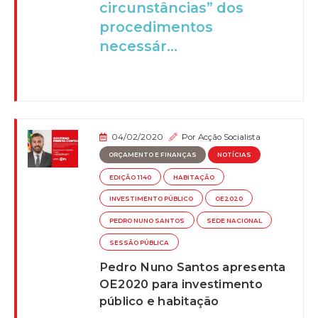
circunstâncias” dos
procedimentos
necessár...
04/02/2020
Por
Acção Socialista
ORÇAMENTO E FINANÇAS
NOTÍCIAS
EDIÇÃO 1140
HABITAÇÃO
INVESTIMENTO PÚBLICO
OE2020
PEDRO NUNO SANTOS
SEDE NACIONAL
SESSÃO PÚBLICA
Pedro Nuno Santos apresenta
OE2020 para investimento
público e habitação