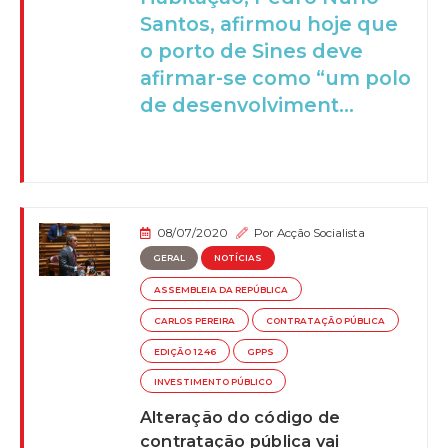
Santos, afirmou hoje que
o porto de Sines deve
afirmar-se como “um polo
de desenvolviment...
08/07/2020
Por
Acção Socialista
GERAL
NOTÍCIAS
ASSEMBLEIA DA REPÚBLICA
CARLOS PEREIRA
CONTRATAÇÃO PÚBLICA
EDIÇÃO 1246
GPPS
INVESTIMENTO PÚBLICO
Alteração do código de
contratação pública vai