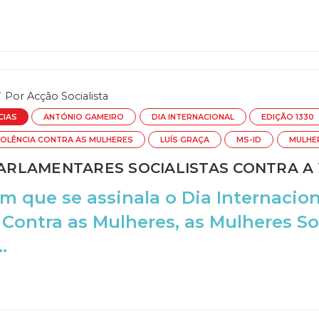
Por
Acção Socialista
CIAS
ANTÓNIO GAMEIRO
DIA INTERNACIONAL
EDIÇÃO 1330
IOLÊNCIA CONTRA AS MULHERES
LUÍS GRAÇA
MS-ID
MULHE
RLAMENTARES SOCIALISTAS CONTRA A 
m que se assinala o Dia Internacion
 Contra as Mulheres, as Mulheres So
.