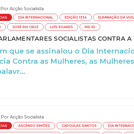
Por
Acção Socialista
CIAS
DIA INTERNACIONAL
EDIÇÃO 1334
ELIMINAÇÃO DA VIO
O
JOSÉ RUI CRUZ
LUÍS SOARES
MS-ID
RLAMENTARES SOCIALISTAS CONTRA A 
m que se assinalou o Dia Internaci
cia Contra as Mulheres, as Mulheres 
lavr...
Por
Acção Socialista
CIAS
ASCENSO SIMÕES
CAPOULAS SANTOS
DIA INTERNAC