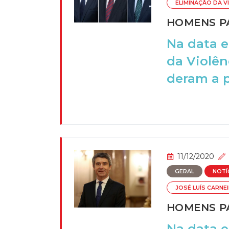
ELIMINAÇÃO DA V
HOMENS PA
Na data e
da Violên
deram a pa
11/12/2020
GERAL
NOTÍ
JOSÉ LUÍS CARNE
HOMENS PA
Na data e