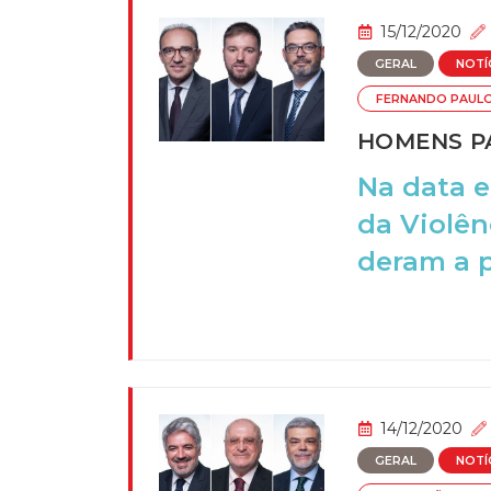
15/12/2020
GERAL
NOTÍ
FERNANDO PAUL
HOMENS PA
Na data e
da Violên
deram a pa
14/12/2020
GERAL
NOTÍ