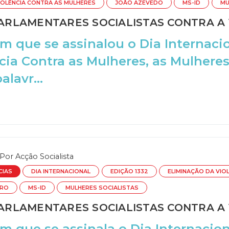
IOLÊNCIA CONTRA AS MULHERES
JOÃO AZEVEDO
MS-ID
MU
RLAMENTARES SOCIALISTAS CONTRA A 
m que se assinalou o Dia Internaci
cia Contra as Mulheres, as Mulheres 
lavr...
Por
Acção Socialista
CIAS
DIA INTERNACIONAL
EDIÇÃO 1332
ELIMINAÇÃO DA VIO
IRO
MS-ID
MULHERES SOCIALISTAS
RLAMENTARES SOCIALISTAS CONTRA A V
m que se assinala o Dia Internacion