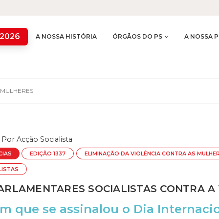
 2026
A NOSSA HISTÓRIA
ÓRGÃOS DO PS
A NOSSA P
 MULHERES
Por
Acção Socialista
CIAS
EDIÇÃO 1337
ELIMINAÇÃO DA VIOLÊNCIA CONTRA AS MULHE
LISTAS
RLAMENTARES SOCIALISTAS CONTRA A V
m que se assinalou o Dia Internaci