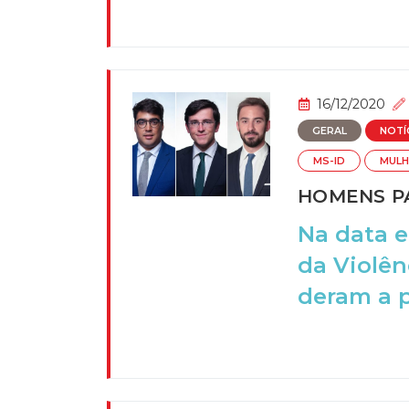
16/12/2020
GERAL
NOTÍ
MS-ID
MULH
HOMENS PA
Na data e
da Violên
deram a pa