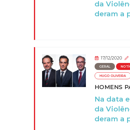
da Violên
deram a pa
17/12/2020
GERAL
NOTÍ
HUGO OLIVEIRA
HOMENS PA
Na data e
da Violên
deram a pa