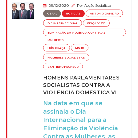
09/12/2020
Por
Acção Socialista
GERAL
NOTÍCIAS
ANTÓNIO GAMEIRO
DIA INTERNACIONAL
EDIÇÃO 1330
ELIMINAÇÃO DA VIOLÊNCIA CONTRA AS
MULHERES
LUÍS GRAÇA
MS-ID
MULHERES SOCIALISTAS
SANTINHO PACHECO
HOMENS PARLAMENTARES
SOCIALISTAS CONTRA A
VIOLÊNCIA DOMÉSTICA VI
Na data em que se
assinala o Dia
Internacional para a
Eliminação da Violência
Contra as Mulheres, as