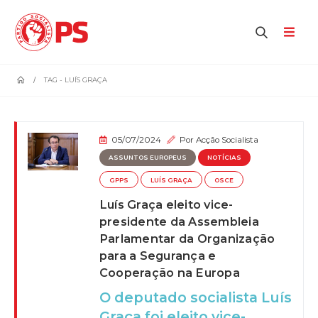
home
TAG -
LUÍS GRAÇA
05/07/2024
Por
Acção Socialista
ASSUNTOS EUROPEUS
NOTÍCIAS
GPPS
LUÍS GRAÇA
OSCE
Luís Graça eleito vice-
presidente da Assembleia
Parlamentar da Organização
para a Segurança e
Cooperação na Europa
O deputado socialista Luís
Graça foi eleito vice-