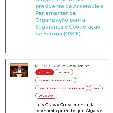
presidente da Assembleia
Parlamentar da
Organização para a
Segurança e Cooperação
na Europa (OSCE)...
11/05/2023
Por
Acção Socialista
NOTÍCIAS
ALGARVE
ASSEMBLEIA DA REPÚBLICA
DEBATE SOBRE COESÃO TERRITORIAL
GPPS
LUÍS GRAÇA
Luís Graça: Crescimento da
economia permite que Algarve