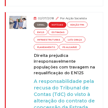
02/07/2018
Por
Acção Socialista
GERAL
NOTÍCIAS
EDIÇÃO 794
EN125
ESTRADAS
INFRAESTRUTURAS
LUÍS GRAÇA
PLANEAMENTO
PS ALGARVE
Direita prejudica
irresponsavelmente
populações com travagem na
requalificação do EN125
A responsabilidade pela
recusa do Tribunal de
Contas (TdC) do visto à
alteração do contrato de
concessão da Estrada