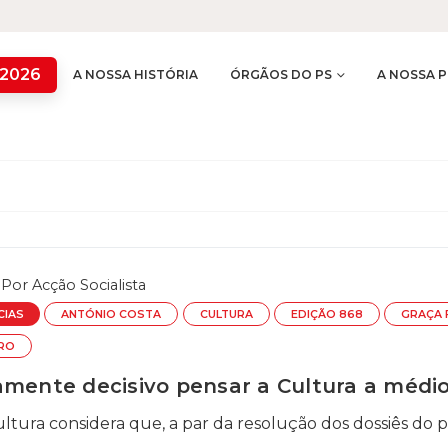
 2026
A NOSSA HISTÓRIA
ÓRGÃOS DO PS
A NOSSA P
Por
Acção Socialista
CIAS
ANTÓNIO COSTA
CULTURA
EDIÇÃO 868
GRAÇA 
TRO
amente decisivo pensar a Cultura a médio
ultura considera que, a par da resolução dos dossiês do p