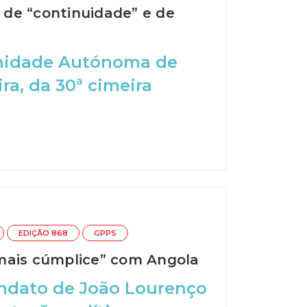
de “continuidade” e de
unidade Autónoma de
ra, da 30ª cimeira
EDIÇÃO 868
GPPS
mais cúmplice” com Angola
andato de João Lourenço