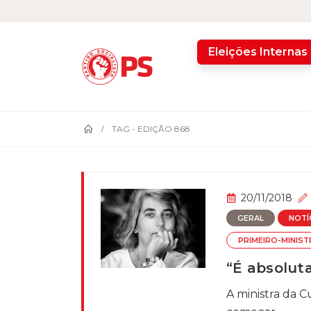
home
Eleições Internas
TAG -
EDIÇÃO 868
20/11/2018
GERAL
NOTÍ
PRIMEIRO-MINIS
“É absolut
A ministra da C