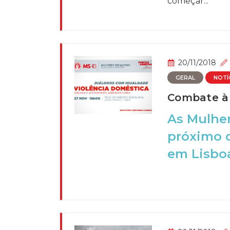
começar...
20/11/2018
GERAL
NOTÍ
Combate à 
As Mulher
próximo d
em Lisboa