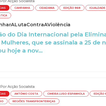
Por
Acção Socialista
CIAS
CAMPANHA
CIDADANIA
EDIÇÃO 868
IGUALDADE
STICA
harALutaContraAViolência
ão do Dia Internacional pela Elimin
 Mulheres, que se assinala a 25 de
u hoje a nov...
Por
Acção Socialista
CIAS
ANTÓNIO COSTA
CIMEIRA LUSO-ESPANHOLA
EDIÇÃO 
TRO
REGIÕES TRANSFRONTEIRIÇAS