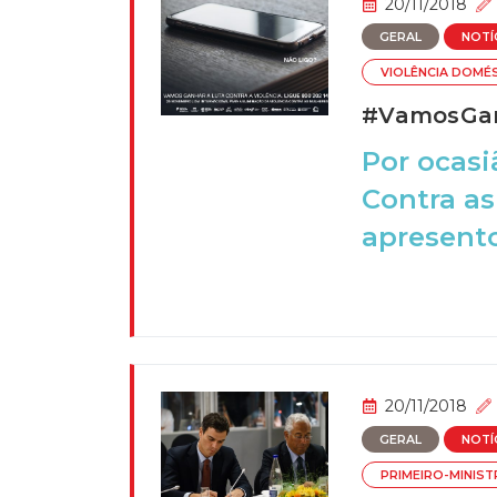
20/11/2018
GERAL
NOTÍ
VIOLÊNCIA DOMÉ
#VamosGan
Por ocasi
Contra as
apresento
20/11/2018
GERAL
NOTÍ
PRIMEIRO-MINIS