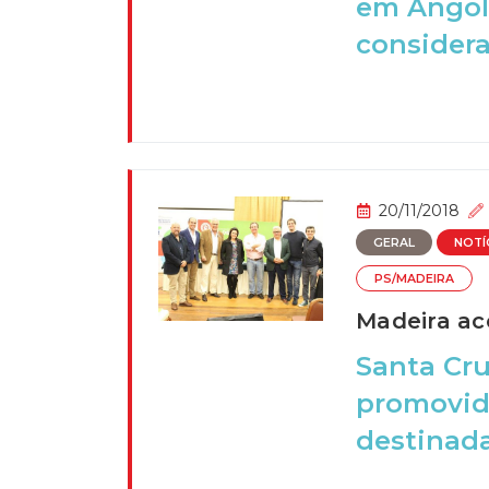
em Angola
considera 
20/11/2018
GERAL
NOTÍ
PS/MADEIRA
Madeira ac
Santa Cru
promovida
destinada