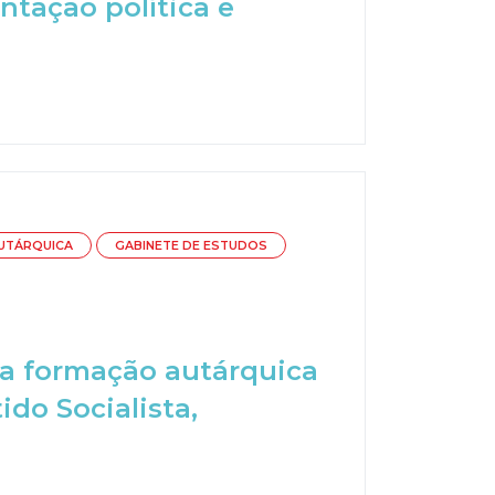
tação política e
UTÁRQUICA
GABINETE DE ESTUDOS
a
ma formação autárquica
do Socialista,