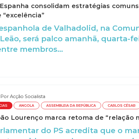
 Espanha consolidam estratégias comuns 
 “excelência”
 espanhola de Valhadolid, na Com
 Leão, será palco amanhã, quarta-fei
 entre membros...
Por
Acção Socialista
CIAS
ANGOLA
ASSEMBLEIA DA REPÚBLICA
CARLOS CÉSAR
João Lourenço marca retoma de “relação 
arlamentar do PS acredita que o m