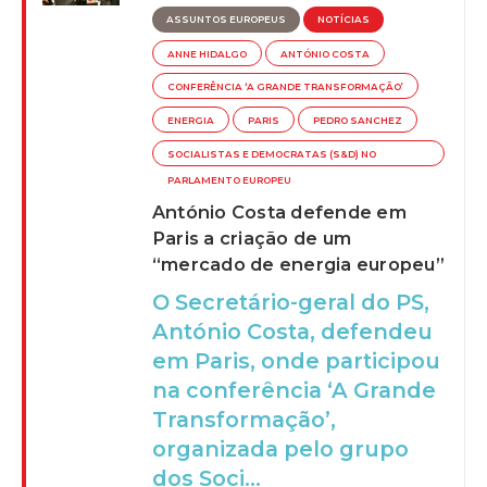
ASSUNTOS EUROPEUS
NOTÍCIAS
ANNE HIDALGO
ANTÓNIO COSTA
CONFERÊNCIA ‘A GRANDE TRANSFORMAÇÃO’
ENERGIA
PARIS
PEDRO SANCHEZ
SOCIALISTAS E DEMOCRATAS (S&D) NO
PARLAMENTO EUROPEU
António Costa defende em
Paris a criação de um
“mercado de energia europeu”
O Secretário-geral do PS,
António Costa, defendeu
em Paris, onde participou
na conferência ‘A Grande
Transformação’,
organizada pelo grupo
dos Soci...