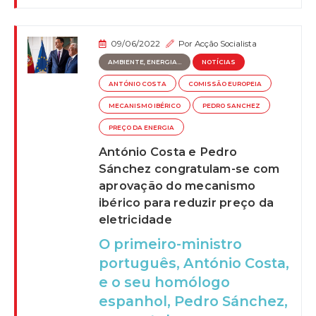
09/06/2022
Por
Acção Socialista
AMBIENTE, ENERGIA...
NOTÍCIAS
ANTÓNIO COSTA
COMISSÃO EUROPEIA
MECANISMO IBÉRICO
PEDRO SANCHEZ
PREÇO DA ENERGIA
António Costa e Pedro
Sánchez congratulam-se com
aprovação do mecanismo
ibérico para reduzir preço da
eletricidade
O primeiro-ministro
português, António Costa,
e o seu homólogo
espanhol, Pedro Sánchez,