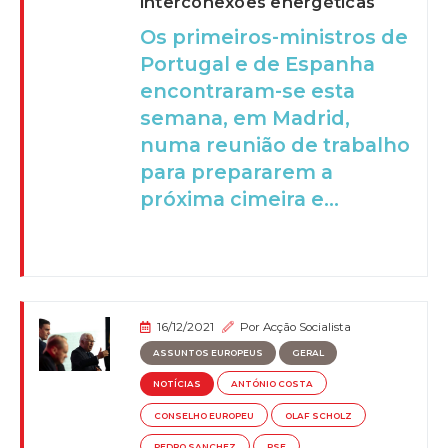
interconexões energéticas
Os primeiros-ministros de
Portugal e de Espanha
encontraram-se esta
semana, em Madrid,
numa reunião de trabalho
para prepararem a
próxima cimeira e...
16/12/2021
Por
Acção Socialista
ASSUNTOS EUROPEUS
GERAL
NOTÍCIAS
ANTÓNIO COSTA
CONSELHO EUROPEU
OLAF SCHOLZ
PEDRO SANCHEZ
PSE