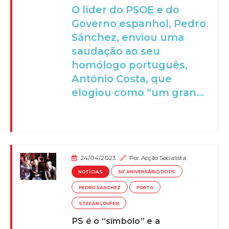
O líder do PSOE e do
Governo espanhol, Pedro
Sánchez, enviou uma
saudação ao seu
homólogo português,
António Costa, que
elogiou como “um gran...
24/04/2023
Por
Acção Socialista
NOTÍCIAS
50º ANIVERSÁRIO DO PS
PEDRO SANCHEZ
PORTO
STEFAN LÖVFEN
PS é o “símbolo” e a