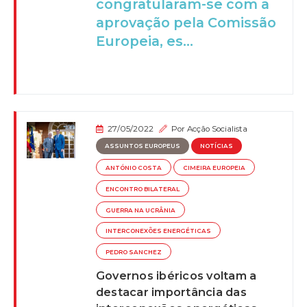
congratularam-se com a
aprovação pela Comissão
Europeia, es...
27/05/2022
Por
Acção Socialista
ASSUNTOS EUROPEUS
NOTÍCIAS
ANTÓNIO COSTA
CIMEIRA EUROPEIA
ENCONTRO BILATERAL
GUERRA NA UCRÂNIA
INTERCONEXÕES ENERGÉTICAS
PEDRO SANCHEZ
Governos ibéricos voltam a
destacar importância das