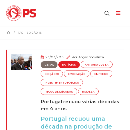
home
TAG -
EDIÇÃO 18
23/03/2015
Por
Acção Socialista
GERAL
NOTÍCIAS
ANTÓNIO COSTA
EDIÇÃO 18
EMIGRAÇÃO
EMPREGO
INVESTIMENTO PÚBLICO
RECUO DE DÉCADAS
RIQUEZA
Portugal recuou várias décadas
em 4 anos
Portugal recuou uma
década na produção de