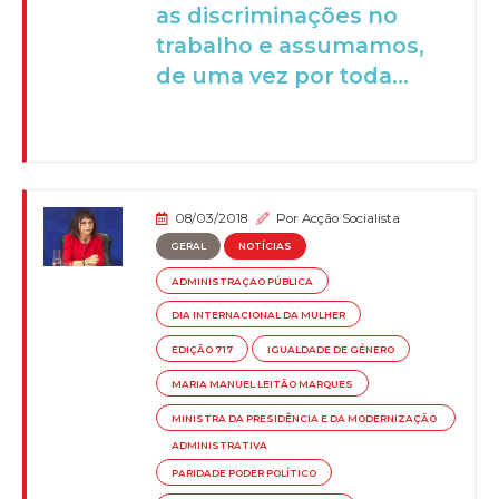
as discriminações no
trabalho e assumamos,
de uma vez por toda...
08/03/2018
Por
Acção Socialista
GERAL
NOTÍCIAS
ADMINISTRAÇAO PÚBLICA
DIA INTERNACIONAL DA MULHER
EDIÇÃO 717
IGUALDADE DE GÉNERO
MARIA MANUEL LEITÃO MARQUES
MINISTRA DA PRESIDÊNCIA E DA MODERNIZAÇÃO
ADMINISTRATIVA
PARIDADE PODER POLÍTICO