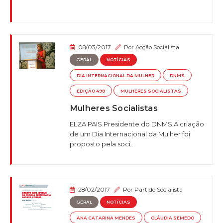
08/03/2017
Por
Acção Socialista
GERAL
NOTÍCIAS
DIA INTERNACIONAL DA MULHER
DNMS
EDIÇÃO 498
MULHERES SOCIALISTAS
Mulheres Socialistas
ELZA PAIS Presidente do DNMS A criação
de um Dia Internacional da Mulher foi
proposto pela soci...
28/02/2017
Por
Partido Socialista
GERAL
NOTÍCIAS
ANA CATARINA MENDES
CLÁUDIA SEMEDO