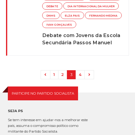
DEBATE
DIA INTERNACIONAL DA MULHER
DNMS
ELZA PAIS
FERNANDO MEDINA
IVAN GONÇALVES
Debate com Jovens da Escola
Secundária Passos Manuel
1
2
3
4
PARTICIPE NO PARTIDO SOCIALISTA
SEJA PS
Se tem interesse em ajudar-nos a melhorar este
país, assuma o compromisso político como
militante do Partido Socialista.