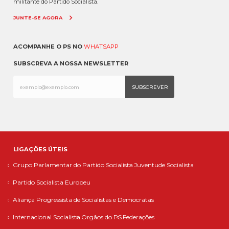
militante do Partido Socialista.
JUNTE-SE AGORA
ACOMPANHE O PS NO
WHATSAPP
SUBSCREVA A NOSSA NEWSLETTER
LIGAÇÕES ÚTEIS
Grupo Parlamentar do Partido Socialista
Juventude Socialista
Partido Socialista Europeu
Aliança Progressista de Socialistas e Democratas
Internacional Socialista
Orgãos do PS
Federações