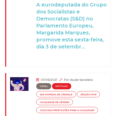
A eurodeputada do Grupo
dos Socialistas e
Democratas (S&D) no
Parlamento Europeu,
Margarida Marques,
promove esta sexta-feira,
dia 3 de setembr...
01/06/2021
Por
Acção Socialista
GERAL
NOTÍCIAS
DIA MUNDIAL DA CRIANÇA
EDIÇÃO 1449
IGUALDADE DE GÉNERO
JOGO DAS PROFISSÕES PARA A IGUALDADE