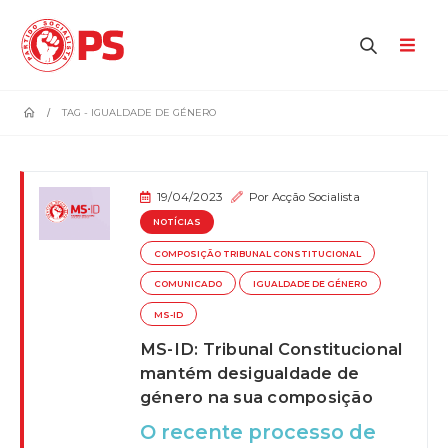
home
TAG -
IGUALDADE DE GÉNERO
19/04/2023
Por
Acção Socialista
NOTÍCIAS
COMPOSIÇÃO TRIBUNAL CONSTITUCIONAL
COMUNICADO
IGUALDADE DE GÉNERO
MS-ID
MS-ID: Tribunal Constitucional
mantém desigualdade de
género na sua composição
O recente processo de