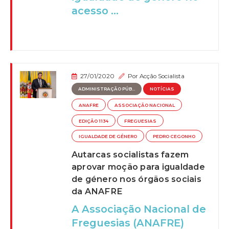
acesso ...
27/01/2020
Por
Acção Socialista
ADMINISTRAÇÃO PÚB...
NOTÍCIAS
ANAFRE
ASSOCIAÇÃO NACIONAL
EDIÇÃO 1134
FREGUESIAS
IGUALDADE DE GÉNERO
PEDRO CEGONHO
Autarcas socialistas fazem
aprovar moção para igualdade
de género nos órgãos sociais
da ANAFRE
A Associação Nacional de
Freguesias (ANAFRE)