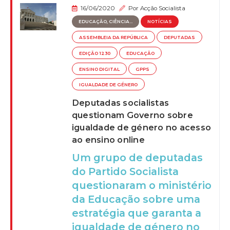
16/06/2020
Por
Acção Socialista
EDUCAÇÃO, CIÊNCIA...
NOTÍCIAS
ASSEMBLEIA DA REPÚBLICA
DEPUTADAS
EDIÇÃO 1230
EDUCAÇÃO
ENSINO DIGITAL
GPPS
IGUALDADE DE GÉNERO
Deputadas socialistas
questionam Governo sobre
igualdade de género no acesso
ao ensino online
Um grupo de deputadas
do Partido Socialista
questionaram o ministério
da Educação sobre uma
estratégia que garanta a
igualdade de género no