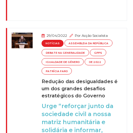
29/04/2022
Por
Acção Socialista
NOTÍCIAS
ASSEMBLEIA DA REPÚBLICA
DEBATE NA GENERALIDADE
GPPS
IGUALDADE DE GÉNERO
OE 2022
PATRÍCIA FARO
Redução das desigualdades é
um dos grandes desafios
estratégicos do Governo
Urge “reforçar junto da
sociedade civil a nossa
matriz humanitária e
solidária e informar,