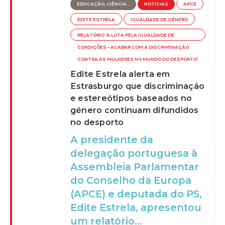
EDUCAÇÃO, CIÊNCIA...
NOTÍCIAS
APCE
EDITE ESTRELA
IGUALDADE DE GÉNERO
RELATÓRIO ‘A LUTA PELA IGUALDADE DE
CONDIÇÕES – ACABAR COM A DISCRIMINAÇÃO
CONTRA AS MULHERES NO MUNDO DO DESPORTO’
Edite Estrela alerta em
Estrasburgo que discriminação
e estereótipos baseados no
género continuam difundidos
no desporto
A presidente da
delegação portuguesa à
Assembleia Parlamentar
do Conselho da Europa
(APCE) e deputada do PS,
Edite Estrela, apresentou
um relatório...