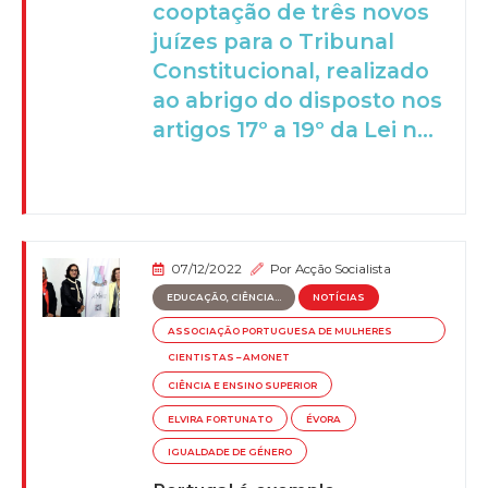
cooptação de três novos
juízes para o Tribunal
Constitucional, realizado
ao abrigo do disposto nos
artigos 17º a 19º da Lei n...
07/12/2022
Por
Acção Socialista
EDUCAÇÃO, CIÊNCIA...
NOTÍCIAS
ASSOCIAÇÃO PORTUGUESA DE MULHERES
CIENTISTAS – AMONET
CIÊNCIA E ENSINO SUPERIOR
ELVIRA FORTUNATO
ÉVORA
IGUALDADE DE GÉNERO