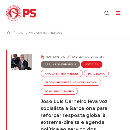
home
TAG -
ANA CATARINA MENDES
16/04/2026
Por
Acção Socialista
ASSUNTOS EUROPEUS
NOTÍCIAS
ANA CATARINA MENDES
BARCELONA
GLOBAL PROGRESSIVE MOBILISATION
JOSÉ LUÍS CARNEIRO
José Luís Carneiro leva voz
socialista a Barcelona para
reforçar resposta global à
extrema-direita e agenda
política ao serviço dos