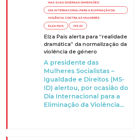
NAS SUAS DIVERSAS DIMENSÕES’
DIA INTERNACIONAL PARA A ELIMINAÇÃO DA
VIOLÊNCIA CONTRA AS MULHERES
ELZA PAIS
MS-ID
Elza Pais alerta para “realidade
dramática” da normalização da
violência de género
A presidente das
Mulheres Socialistas –
Igualdade e Direitos (MS-
ID) alertou, por ocasião do
Dia Internacional para a
Eliminação da Violência...