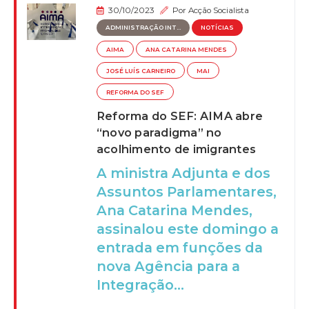
30/10/2023
Por
Acção Socialista
ADMINISTRAÇÃO INT...
NOTÍCIAS
AIMA
ANA CATARINA MENDES
JOSÉ LUÍS CARNEIRO
MAI
REFORMA DO SEF
Reforma do SEF: AIMA abre
“novo paradigma” no
acolhimento de imigrantes
A ministra Adjunta e dos
Assuntos Parlamentares,
Ana Catarina Mendes,
assinalou este domingo a
entrada em funções da
nova Agência para a
Integração...