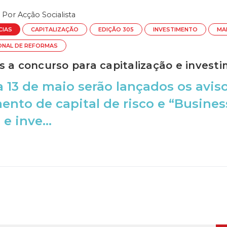
Por
Acção Socialista
CIAS
CAPITALIZAÇÃO
EDIÇÃO 305
INVESTIMENTO
MA
ONAL DE REFORMAS
s a concurso para capitalização e invest
a 13 de maio serão lançados os aviso
ento de capital de risco e “Busine
e inve...