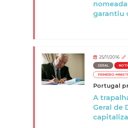
nomeadam
garantiu 
25/11/2016
GERAL
NOTÍ
PRIMEIRO-MINIS
Portugal p
A trapalh
Geral de 
capitaliz