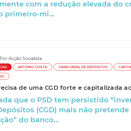
ente com a redução elevada do cr
o primeiro-mi...
Por
Acção Socialista
CIAS
ANTÓNIO COSTA
CAIXA GERAL DE DEPÓSITOS
CAPIT
TRO
recisa de uma CGD forte e capitalizada a
ada que o PSD tem persistido “inve
Depósitos (CGD) mais não pretende
ação” do banco...