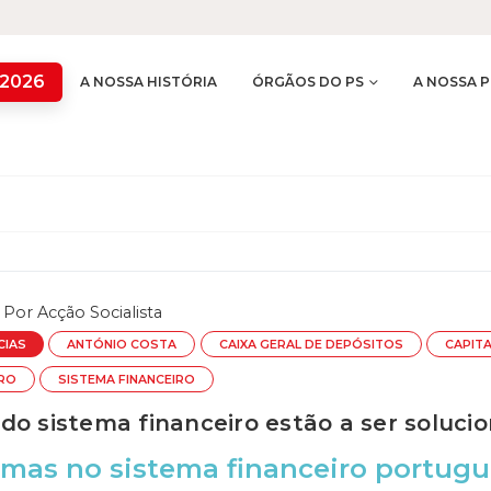
 2026
A NOSSA HISTÓRIA
ÓRGÃOS DO PS
A NOSSA P
Por
Acção Socialista
CIAS
ANTÓNIO COSTA
CAIXA GERAL DE DEPÓSITOS
CAPIT
TRO
SISTEMA FINANCEIRO
do sistema financeiro estão a ser soluci
mas no sistema financeiro portuguê