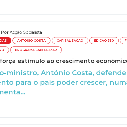
Por
Acção Socialista
CIAS
ANTÓNIO COSTA
CAPITALIZAÇÃO
EDIÇÃO 350
F
TRO
PROGRAMA CAPITALIZAR
força estímulo ao crescimento económic
o-ministro, António Costa, defende
nto para o país poder crescer, num
enta...