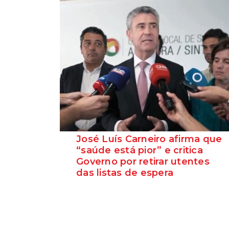
José Luís Carneiro afirma que
“saúde está pior” e critica
Governo por retirar utentes
das listas de espera
O Secretário-Geral do PS, José Luís
Carneiro, afirmou ontem, na Amadora, após
uma reunião com o c...