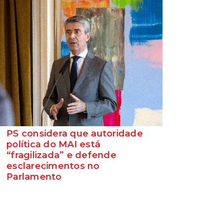
PS considera que autoridade
política do MAI está
“fragilizada” e defende
esclarecimentos no
Parlamento
O Secretário-Geral do Partido Socialista
defende que as polémicas em torno do
ministro da Adminis...