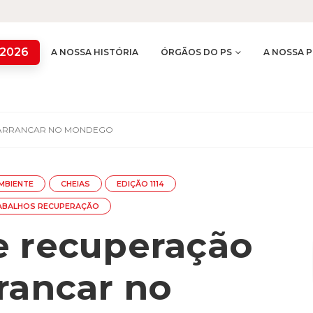
 2026
A NOSSA HISTÓRIA
ÓRGÃOS DO PS
A NOSSA P
 ARRANCAR NO MONDEGO
MBIENTE
CHEIAS
EDIÇÃO 1114
ABALHOS RECUPERAÇÃO
e recuperação
rancar no