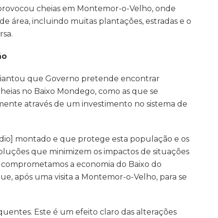
s provocou cheias em Montemor-o-Velho, onde
e área, incluindo muitas plantações, estradas e o
rsa.
ão
 adiantou que Governo pretende encontrar
 cheias no Baixo Mondego, como as que se
ente através de um investimento no sistema de
adio] montado e que protege esta população e os
soluções que minimizem os impactos de situações
não comprometamos a economia do Baixo do
e, após uma visita a Montemor-o-Velho, para se
equentes. Este é um efeito claro das alterações