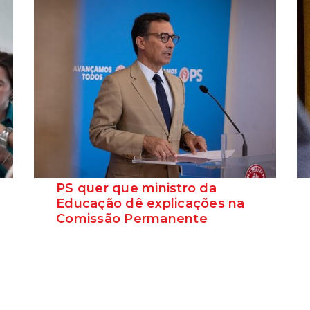
PS quer que ministro da
Educação dê explicações na
Comissão Permanente
O deputado Marcos Perestrello anunciou
que o Partido Socialista vai requerer a
presença do minist...