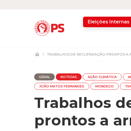
home
Eleições Internas
TRABALHOS DE RECUPERAÇÃO PRONTOS A
GERAL
NOTÍCIAS
AÇÃO CLIMÁTICA
A
JOÃO MATOS FERNANDES
MONDEGO
TR
Trabalhos d
prontos a ar