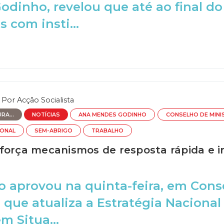
dinho, revelou que até ao final do
 com insti...
Por
Acção Socialista
RA...
NOTÍCIAS
ANA MENDES GODINHO
CONSELHO DE MIN
IONAL
SEM-ABRIGO
TRABALHO
força mecanismos de resposta rápida e i
 aprovou na quinta-feira, em Cons
 que atualiza a Estratégia Nacional
m Situa...