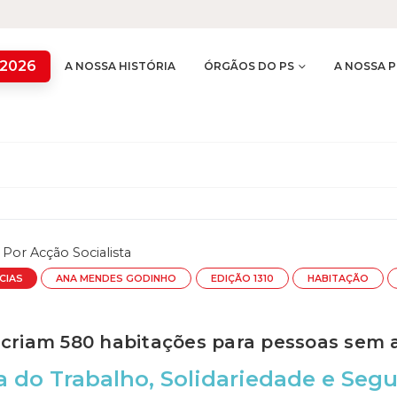
 2026
A NOSSA HISTÓRIA
ÓRGÃOS DO PS
A NOSSA P
Por
Acção Socialista
CIAS
ANA MENDES GODINHO
EDIÇÃO 1310
HABITAÇÃO
 criam 580 habitações para pessoas sem 
a do Trabalho, Solidariedade e Segu