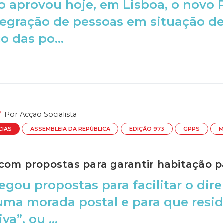
 aprovou hoje, em Lisboa, o novo 
tegração de pessoas em situação d
o das po...
Por
Acção Socialista
CIAS
ASSEMBLEIA DA REPÚBLICA
EDIÇÃO 973
GPPS
M
com propostas para garantir habitação p
egou propostas para facilitar o dir
uma morada postal e para que resi
va”, ou ...