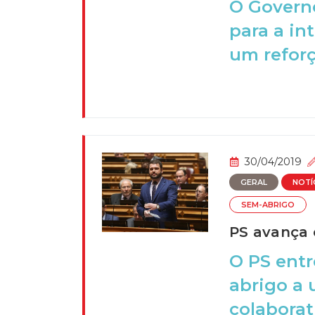
O Governo
para a in
um reforç
30/04/2019
GERAL
NOTÍ
SEM-ABRIGO
PS avança 
O PS entr
abrigo a 
colaborati