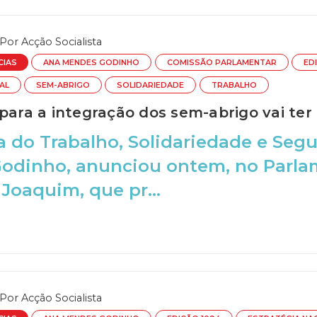
Por
Acção Socialista
CIAS
ANA MENDES GODINHO
COMISSÃO PARLAMENTAR
ED
AL
SEM-ABRIGO
SOLIDARIEDADE
TRABALHO
para a integração dos sem-abrigo vai ter
a do Trabalho, Solidariedade e Segu
odinho, anunciou ontem, no Parla
Joaquim, que pr...
Por
Acção Socialista