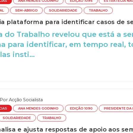
CIAS
ANA MENDES GODINHO
EDIÇÃO 1094
ESTRATÉGIA NA
AL
SEM-ABRIGO
SOLIDARIEDADE
TRABALHO
ia plataforma para identificar casos de 
a do Trabalho revelou que está a s
a para identificar, em tempo real, 
as insti...
Por
Acção Socialista
CIAS
ANA MENDES GODINHO
EDIÇÃO 1090
PRESIDENTE DA 
SOLIDARIEDADE
TRABALHO
alisa e ajusta respostas de apoio aos se