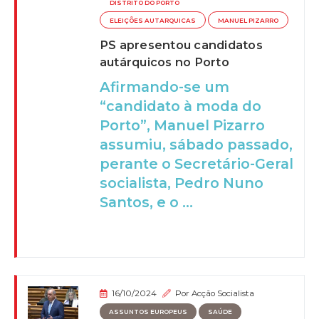
DISTRITO DO PORTO
ELEIÇÕES AUTARQUICAS
MANUEL PIZARRO
PS apresentou candidatos
autárquicos no Porto
Afirmando-se um
“candidato à moda do
Porto”, Manuel Pizarro
assumiu, sábado passado,
perante o Secretário-Geral
socialista, Pedro Nuno
Santos, e o ...
16/10/2024
Por
Acção Socialista
ASSUNTOS EUROPEUS
SAÚDE