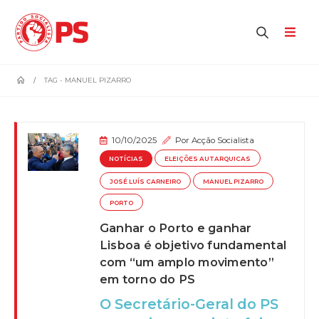
home
TAG -
MANUEL PIZARRO
10/10/2025
Por
Acção Socialista
NOTÍCIAS
ELEIÇÕES AUTARQUICAS
JOSÉ LUÍS CARNEIRO
MANUEL PIZARRO
PORTO
Ganhar o Porto e ganhar
Lisboa é objetivo fundamental
com “um amplo movimento”
em torno do PS
O Secretário-Geral do PS