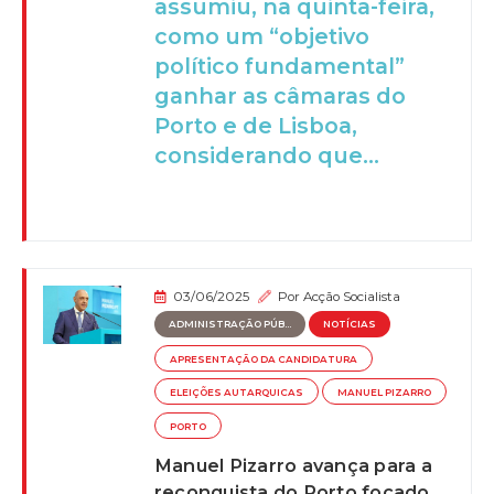
assumiu, na quinta-feira,
como um “objetivo
político fundamental”
ganhar as câmaras do
Porto e de Lisboa,
considerando que...
03/06/2025
Por
Acção Socialista
ADMINISTRAÇÃO PÚB...
NOTÍCIAS
APRESENTAÇÃO DA CANDIDATURA
ELEIÇÕES AUTARQUICAS
MANUEL PIZARRO
PORTO
Manuel Pizarro avança para a
reconquista do Porto focado