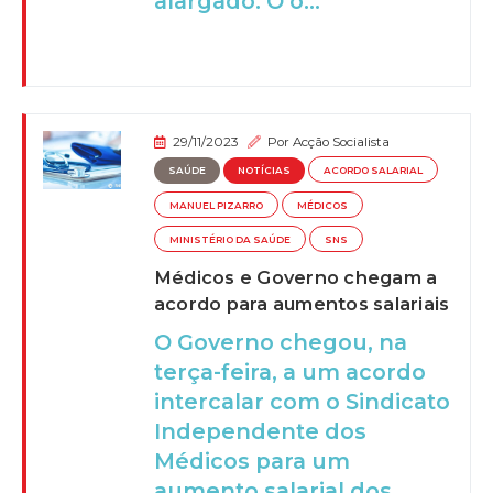
alargado. O o...
29/11/2023
Por
Acção Socialista
SAÚDE
NOTÍCIAS
ACORDO SALARIAL
MANUEL PIZARRO
MÉDICOS
MINISTÉRIO DA SAÚDE
SNS
Médicos e Governo chegam a
acordo para aumentos salariais
O Governo chegou, na
terça-feira, a um acordo
intercalar com o Sindicato
Independente dos
Médicos para um
aumento salarial dos