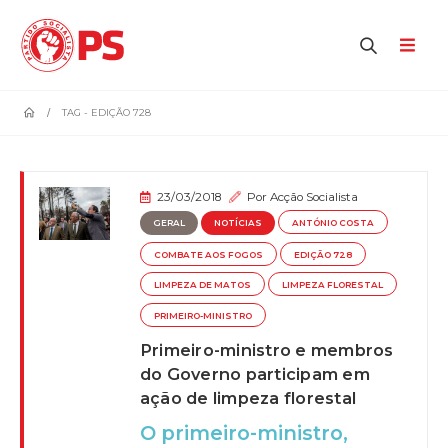
home
TAG -
EDIÇÃO 728
23/03/2018
Por
Acção Socialista
GERAL
NOTÍCIAS
ANTÓNIO COSTA
COMBATE AOS FOGOS
EDIÇÃO 728
LIMPEZA DE MATOS
LIMPEZA FLORESTAL
PRIMEIRO-MINISTRO
Primeiro-ministro e membros
do Governo participam em
ação de limpeza florestal
O primeiro-ministro,