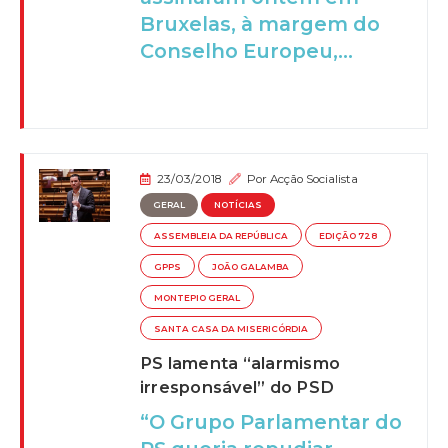
Bruxelas, à margem do
Conselho Europeu,...
23/03/2018
Por
Acção Socialista
GERAL
NOTÍCIAS
ASSEMBLEIA DA REPÚBLICA
EDIÇÃO 728
GPPS
JOÃO GALAMBA
MONTEPIO GERAL
SANTA CASA DA MISERICÓRDIA
PS lamenta “alarmismo
irresponsável” do PSD
“O Grupo Parlamentar do