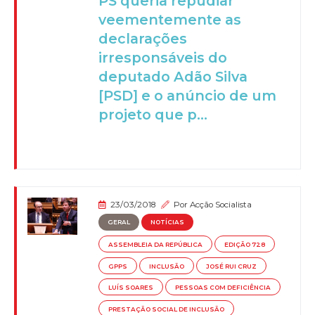
PS queria repudiar
veementemente as
declarações
irresponsáveis do
deputado Adão Silva
[PSD] e o anúncio de um
projeto que p...
23/03/2018
Por
Acção Socialista
GERAL
NOTÍCIAS
ASSEMBLEIA DA REPÚBLICA
EDIÇÃO 728
GPPS
INCLUSÃO
JOSÉ RUI CRUZ
LUÍS SOARES
PESSOAS COM DEFICIÊNCIA
PRESTAÇÃO SOCIAL DE INCLUSÃO