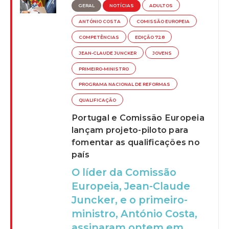
GERAL
NOTÍCIAS
ADULTOS
ANTÓNIO COSTA
COMISSÃO EUROPEIA
COMPETÊNCIAS
EDIÇÃO 728
JEAN-CLAUDE JUNCKER
JOVENS
PRIMEIRO-MINISTRO
PROGRAMA NACIONAL DE REFORMAS
QUALIFICAÇÃO
Portugal e Comissão Europeia
lançam projeto-piloto para
fomentar as qualificações no
país
O líder da Comissão
Europeia, Jean-Claude
Juncker, e o primeiro-
ministro, António Costa,
assinaram ontem em