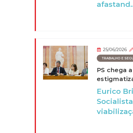
afastand..
25/06/2026
TRABALHO E SEGU
PS chega a
estigmatiza
Eurico Br
Socialist
viabiliza