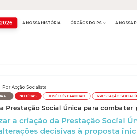
 2026
A NOSSA HISTÓRIA
ÓRGÃOS DO PS
A NOSSA P
Por
Acção Socialista
RA...
NOTÍCIAS
JOSÉ LUÍS CARNEIRO
PRESTAÇÃO SOCIAL Ú
ta Prestação Social Única para combater
izar a criação da Prestação Social Ún
alterações decisivas à proposta ini