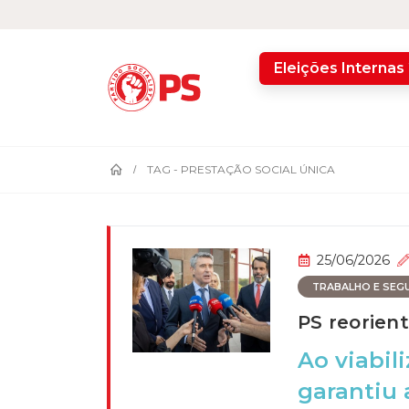
home
Eleições Internas
TAG -
PRESTAÇÃO SOCIAL ÚNICA
25/06/2026
TRABALHO E SEGU
PS reorien
Ao viabil
garantiu 