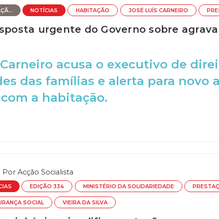
Ã...
NOTÍCIAS
HABITAÇÃO
JOSÉ LUÍS CARNEIRO
PRE
esposta urgente do Governo sobre agrav
 Carneiro acusa o executivo de direi
des das famílias e alerta para nov
 com a habitação.
Por
Acção Socialista
CIAS
EDIÇÃO 334
MINISTÉRIO DA SOLIDARIEDADE
PRESTAÇ
URANÇA SOCIAL
VIEIRA DA SILVA