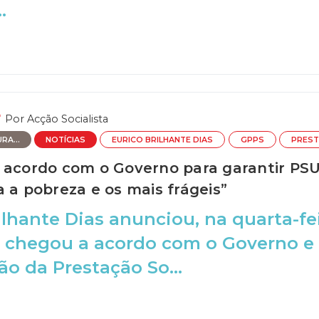
.
Por
Acção Socialista
RA...
NOTÍCIAS
EURICO BRILHANTE DIAS
GPPS
PREST
 acordo com o Governo para garantir PSU
 a pobreza e os mais frágeis”
ilhante Dias anunciou, na quarta-fei
a chegou a acordo com o Governo e
ção da Prestação So...