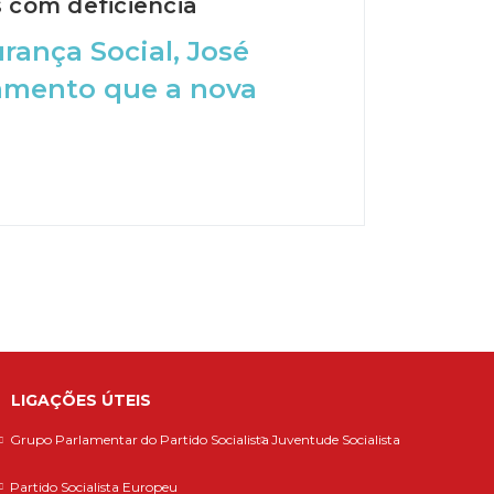
s com deficiência
rança Social, José
rlamento que a nova
LIGAÇÕES ÚTEIS
Grupo Parlamentar do Partido Socialista
Juventude Socialista
Partido Socialista Europeu