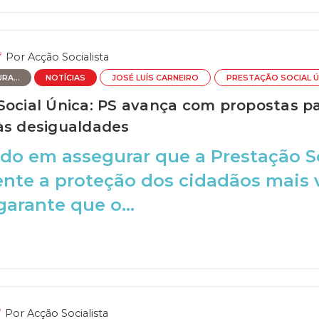
Por
Acção Socialista
RA...
NOTÍCIAS
JOSÉ LUÍS CARNEIRO
PRESTAÇÃO SOCIAL Ú
Social Única: PS avança com propostas p
às desigualdades
o em assegurar que a Prestação So
nte a proteção dos cidadãos mais v
garante que o...
Por
Acção Socialista