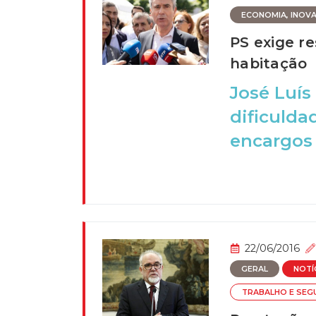
ECONOMIA, INOVAÇ
PS exige r
habitação
José Luís
dificulda
encargos
22/06/2016
GERAL
NOTÍ
TRABALHO E SEG