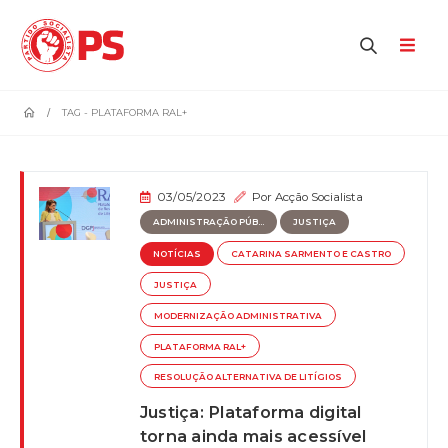
home
TAG -
PLATAFORMA RAL+
03/05/2023
Por
Acção Socialista
ADMINISTRAÇÃO PÚB...
JUSTIÇA
NOTÍCIAS
CATARINA SARMENTO E CASTRO
JUSTIÇA
MODERNIZAÇÃO ADMINISTRATIVA
PLATAFORMA RAL+
RESOLUÇÃO ALTERNATIVA DE LITÍGIOS
Justiça: Plataforma digital
torna ainda mais acessível