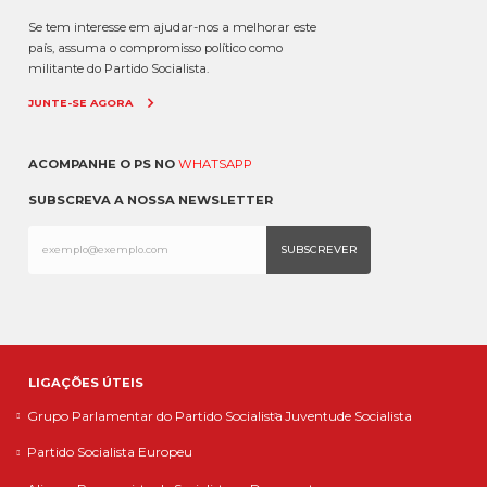
Se tem interesse em ajudar-nos a melhorar este
país, assuma o compromisso político como
militante do Partido Socialista.
JUNTE-SE AGORA
ACOMPANHE O PS NO
WHATSAPP
SUBSCREVA A NOSSA NEWSLETTER
LIGAÇÕES ÚTEIS
Grupo Parlamentar do Partido Socialista
Juventude Socialista
Partido Socialista Europeu