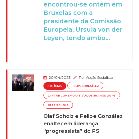
encontrou-se ontem em
Bruxelas com a
presidente da Comissão
Europeia, Ursula von der
Leyen, tendo ambo...
20/04/2023
Por
Acção Socialista
NOTÍCIAS
FELIPE GONZÁLEZ
JANTAR COMEMORATIVO DOS 50 ANOS DO PS
OLAF SCHOLZ
Olaf Scholz e Felipe González
enaltecem liderança
“progressista” do PS