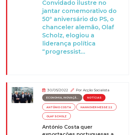
Convidado ilustre no
jantar comemorativo do
50º aniversário do PS, o
chanceler alemão, Olaf
Scholz, elogiou a
liderança política
“progressist...
30/05/2022
Por
Acção Socialista
ECONOMIA, INOVAÇÃ...
NOTÍCIAS
ANTÓNIO COSTA
HANNOVER MESSE 22
OLAF SCHOLZ
António Costa quer
exportações portuguesas a