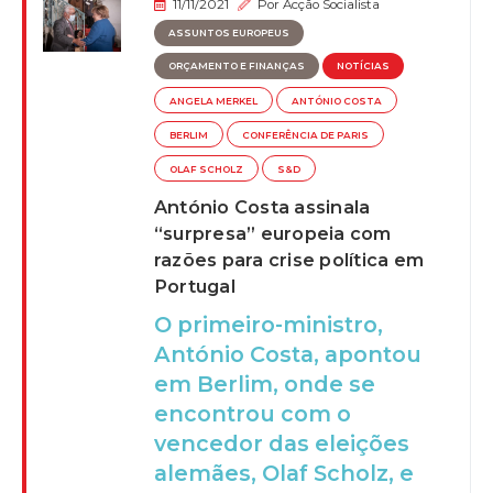
11/11/2021
Por
Acção Socialista
ASSUNTOS EUROPEUS
ORÇAMENTO E FINANÇAS
NOTÍCIAS
ANGELA MERKEL
ANTÓNIO COSTA
BERLIM
CONFERÊNCIA DE PARIS
OLAF SCHOLZ
S&D
António Costa assinala
“surpresa” europeia com
razões para crise política em
Portugal
O primeiro-ministro,
António Costa, apontou
em Berlim, onde se
encontrou com o
vencedor das eleições
alemães, Olaf Scholz, e