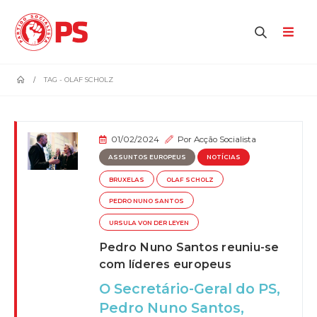
home
TAG -
OLAF SCHOLZ
01/02/2024
Por
Acção Socialista
ASSUNTOS EUROPEUS
NOTÍCIAS
BRUXELAS
OLAF SCHOLZ
PEDRO NUNO SANTOS
URSULA VON DER LEYEN
Pedro Nuno Santos reuniu-se
com líderes europeus
O Secretário-Geral do PS,
Pedro Nuno Santos,