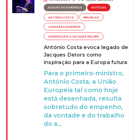
ASSUNTOS EUROPEUS
NOTÍCIAS
ANTÓNIO COSTA
BRUXELAS
COMISSÃO EUROPEIA
HOMENAGEM A JACQUES DELORS
António Costa evoca legado de
Jacques Delors como
inspiração para a Europa futura
Para o primeiro-ministro,
António Costa, a União
Europeia tal como hoje
está desenhada, resulta
sobretudo do empenho,
da vontade e do trabalho
do a...