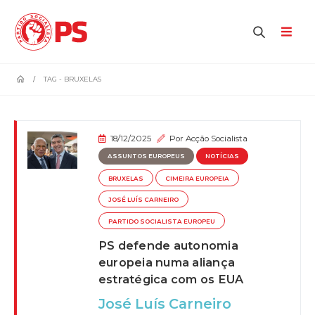
home
TAG -
BRUXELAS
18/12/2025
Por
Acção Socialista
ASSUNTOS EUROPEUS
NOTÍCIAS
BRUXELAS
CIMEIRA EUROPEIA
JOSÉ LUÍS CARNEIRO
PARTIDO SOCIALISTA EUROPEU
PS defende autonomia
europeia numa aliança
estratégica com os EUA
José Luís Carneiro