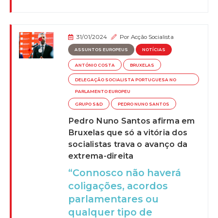
31/01/2024
Por
Acção Socialista
ASSUNTOS EUROPEUS
NOTÍCIAS
ANTÓNIO COSTA
BRUXELAS
DELEGAÇÃO SOCIALISTA PORTUGUESA NO
PARLAMENTO EUROPEU
GRUPO S&D
PEDRO NUNO SANTOS
Pedro Nuno Santos afirma em
Bruxelas que só a vitória dos
socialistas trava o avanço da
extrema-direita
“Connosco não haverá
coligações, acordos
parlamentares ou
qualquer tipo de