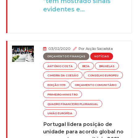
“tem mostrado sinais
evidentes e...
03/02/2020
Por
Acção Socialista
ORÇAMENTO E FINANÇAS
NOTÍCIAS
ANTÓNIO COSTA
BEJA
BRUXELAS
CIMEIRA DA COESÃO
CONSELHO EUROPEU
EDIÇÃO 1139
ORÇAMENTO COMUNITÁRIO
PRIMEIRO-MINISTRO
QUADRO FINANCEIRO PLURIANUAL
UNIÃO EUROPEIA
Portugal lidera posição de
unidade para acordo global no