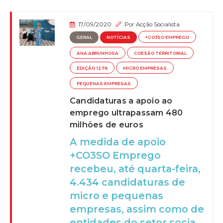
17/09/2020
Por
Acção Socialista
GERAL
NOTÍCIAS
+CO3SO EMPREGO
ANA ABRUNHOSA
COESÃO TERRITORIAL
EDIÇÃO 1276
MICRO EMPRESAS
PEQUENAS EMPRESAS
Candidaturas a apoio ao
emprego ultrapassam 480
milhões de euros
A medida de apoio
+CO3SO Emprego
recebeu, até quarta-feira,
4.434 candidaturas de
micro e pequenas
empresas, assim como de
entidades do setor socia...