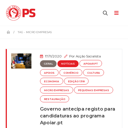
home
TAG -
MICRO EMPRESAS
17/11/2020
Por
Acção Socialista
GERAL
NOTÍCIAS
APOIAR.PT
APOIOS
COMÉRCIO
CULTURA
ECONOMIA
EDIÇÃO 1318
MICRO EMPRESAS
PEQUENAS EMPRESAS
RESTAURAÇÃO
Governo antecipa registo para
candidaturas ao programa
Apoiar.pt