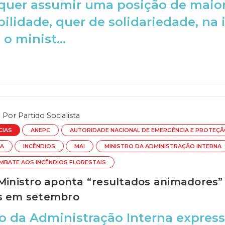
quer assumir uma posição de maior 
ilidade, quer de solidariedade, na 
o minist...
Por
Partido Socialista
CIAS
ANEPC
AUTORIDADE NACIONAL DE EMERGÊNCIA E PROTEÇÃO
TA
INCÊNDIOS
MAI
MINISTRO DA ADMINISTRAÇÃO INTERNA
MBATE AOS INCÊNDIOS FLORESTAIS
 Ministro aponta “resultados animadores”
s em setembro
o da Administração Interna expres