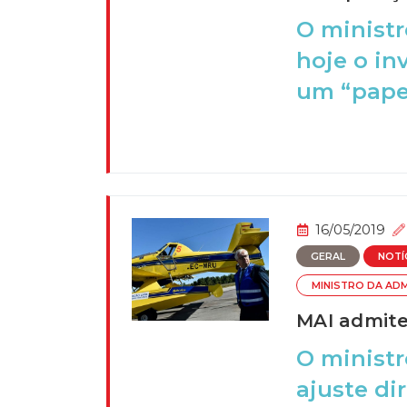
O ministr
hoje o i
um “papel 
16/05/2019
GERAL
NOTÍ
MINISTRO DA AD
MAI admite
O ministr
ajuste di