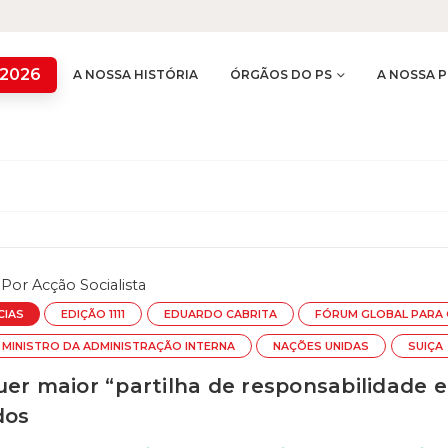
 2026
A NOSSA HISTÓRIA
ÓRGÃOS DO PS
A NOSSA P
Por
Acção Socialista
CIAS
EDIÇÃO 1111
EDUARDO CABRITA
FÓRUM GLOBAL PARA 
MINISTRO DA ADMINISTRAÇÃO INTERNA
NAÇÕES UNIDAS
SUIÇA
er maior “partilha de responsabilidade e
dos