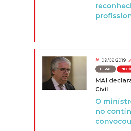
reconhec
profission
09/08/2019
GERAL
NOTÍ
MAI declar
Civil
O ministr
no contin
convocou 