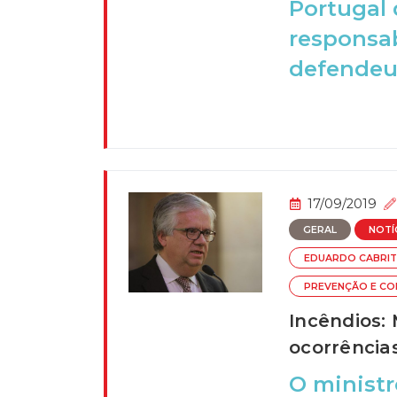
Portugal 
responsab
defendeu 
17/09/2019
GERAL
NOTÍ
EDUARDO CABRI
PREVENÇÃO E CO
Incêndios:
ocorrência
O ministr