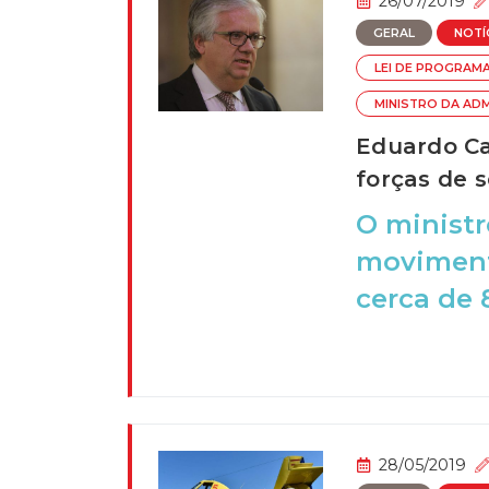
26/07/2019
GERAL
NOTÍ
LEI DE PROGRAM
MINISTRO DA AD
Eduardo Ca
forças de 
O ministr
moviment
cerca de 
28/05/2019