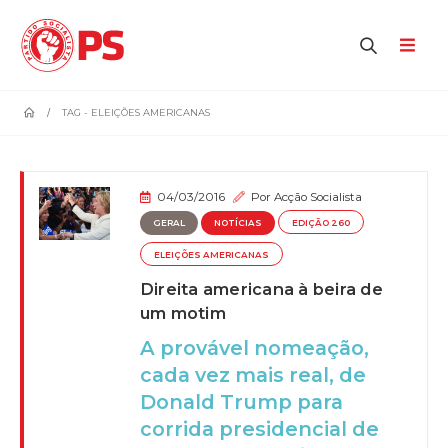
home
TAG -
ELEIÇÕES AMERICANAS
04/03/2016
Por
Acção Socialista
GERAL
NOTÍCIAS
EDIÇÃO 260
ELEIÇÕES AMERICANAS
Direita americana à beira de
um motim
A provável nomeação,
cada vez mais real, de
Donald Trump para
corrida presidencial de