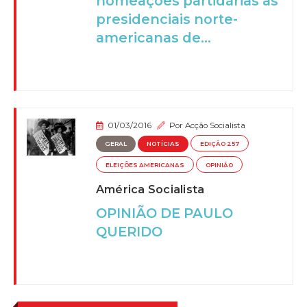
nomeações partidárias às
presidenciais norte-
americanas de...
01/03/2016
Por
Acção Socialista
GERAL
NOTÍCIAS
EDIÇÃO 257
ELEIÇÕES AMERICANAS
OPINIÃO
América Socialista
OPINIÃO DE PAULO
QUERIDO