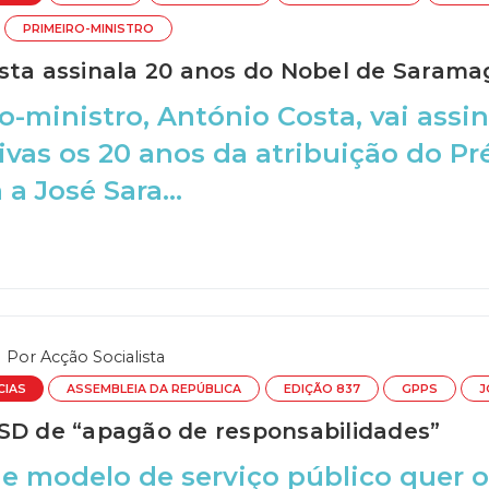
PRIMEIRO-MINISTRO
sta assinala 20 anos do Nobel de Sarama
o-ministro, António Costa, vai ass
tivas os 20 anos da atribuição do P
 a José Sara...
Por
Acção Socialista
CIAS
ASSEMBLEIA DA REPÚBLICA
EDIÇÃO 837
GPPS
J
SD de “apagão de responsabilidades”
ue modelo de serviço público quer 