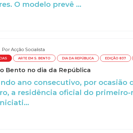
res. O modelo prevê ...
Por
Acção Socialista
CIAS
ARTE EM S. BENTO
DIA DA REPÚBLICA
EDIÇÃO 837
o Bento no dia da República
undo ano consecutivo, por ocasião
o, a residência oficial do primeiro-
iciati...