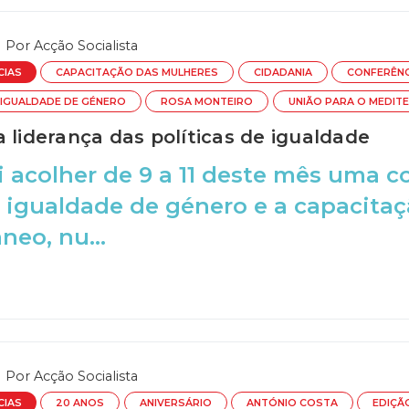
Por
Acção Socialista
CIAS
CAPACITAÇÃO DAS MULHERES
CIDADANIA
CONFERÊNC
IGUALDADE DE GÉNERO
ROSA MONTEIRO
UNIÃO PARA O MEDIT
 liderança das políticas de igualdade
i acolher de 9 a 11 deste mês uma c
 igualdade de género e a capacita
neo, nu...
Por
Acção Socialista
CIAS
20 ANOS
ANIVERSÁRIO
ANTÓNIO COSTA
EDIÇÃ