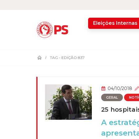
home
Eleições Internas
TAG -
EDIÇÃO 837
04/10/2018
GERAL
NOTÍ
25 hospitai
A estraté
apresent