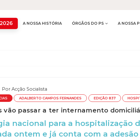
 2026
A NOSSA HISTÓRIA
ÓRGÃOS DO PS
A NOSSA P
Por
Acção Socialista
CIAS
ADALBERTO CAMPOS FERNANDES
EDIÇÃO 837
HOSPI
s vão passar a ter internamento domiciliá
gia nacional para a hospitalização d
ada ontem e já conta com a adesão