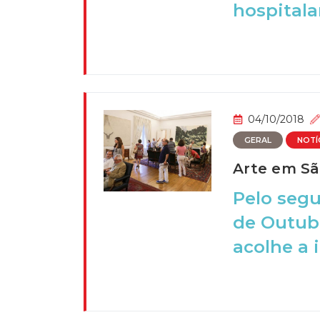
hospitala
04/10/2018
GERAL
NOTÍ
Arte em Sã
Pelo seg
de Outubr
acolhe a in