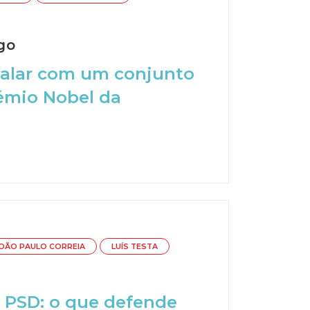
go
inalar com um conjunto
rémio Nobel da
OÃO PAULO CORREIA
LUÍS TESTA
o PSD: o que defende