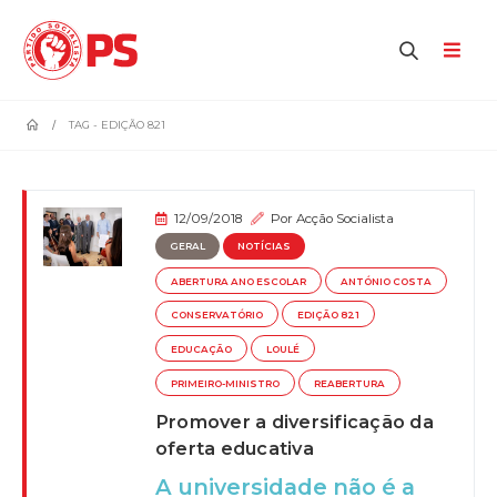
home
TAG -
EDIÇÃO 821
12/09/2018
Por
Acção Socialista
GERAL
NOTÍCIAS
ABERTURA ANO ESCOLAR
ANTÓNIO COSTA
CONSERVATÓRIO
EDIÇÃO 821
EDUCAÇÃO
LOULÉ
PRIMEIRO-MINISTRO
REABERTURA
Promover a diversificação da
oferta educativa
A universidade não é a