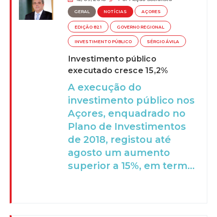
GERAL
NOTÍCIAS
AÇORES
EDIÇÃO 821
GOVERNO REGIONAL
INVESTIMENTO PÚBLICO
SÉRGIO ÁVILA
Investimento público
executado cresce 15,2%
A execução do
investimento público nos
Açores, enquadrado no
Plano de Investimentos
de 2018, registou até
agosto um aumento
superior a 15%, em term...