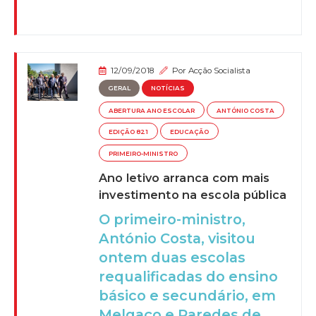
12/09/2018
Por
Acção Socialista
GERAL
NOTÍCIAS
ABERTURA ANO ESCOLAR
ANTÓNIO COSTA
EDIÇÃO 821
EDUCAÇÃO
PRIMEIRO-MINISTRO
Ano letivo arranca com mais
investimento na escola pública
O primeiro-ministro,
António Costa, visitou
ontem duas escolas
requalificadas do ensino
básico e secundário, em
Melgaço e Paredes de