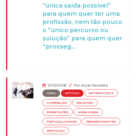
“única saída possível”
para quem quer ter uma
profissão, nem tão pouco
o “único percurso ou
solução” para quem quer
“prosseg...
12/09/2018
Por
Acção Socialista
GERAL
NOTÍCIAS
ANTÓNIO COSTA
COOPERAÇÃO
EDIÇÃO 821
EXPORTAÇÕES
MODA LISBOA
PORTUGAL FASHION
PRIMEIRO-MINISTRO
PROTOCOLO