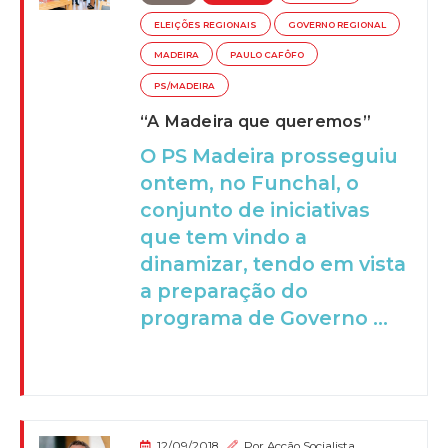
ELEIÇÕES REGIONAIS
GOVERNO REGIONAL
MADEIRA
PAULO CAFÔFO
PS/MADEIRA
“A Madeira que queremos”
O PS Madeira prosseguiu
ontem, no Funchal, o
conjunto de iniciativas
que tem vindo a
dinamizar, tendo em vista
a preparação do
programa de Governo ...
12/09/2018
Por
Acção Socialista