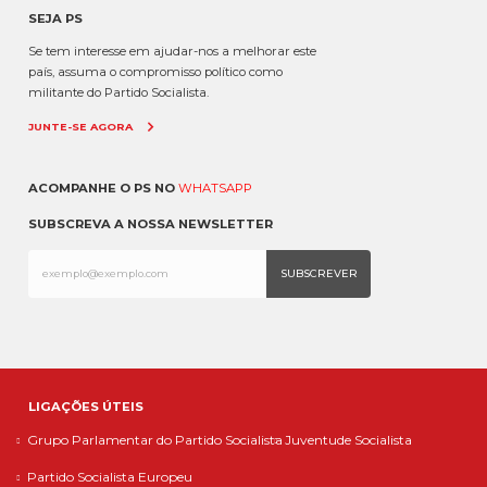
SEJA PS
Se tem interesse em ajudar-nos a melhorar este
país, assuma o compromisso político como
militante do Partido Socialista.
JUNTE-SE AGORA
ACOMPANHE O PS NO
WHATSAPP
SUBSCREVA A NOSSA NEWSLETTER
LIGAÇÕES ÚTEIS
Grupo Parlamentar do Partido Socialista
Juventude Socialista
Partido Socialista Europeu