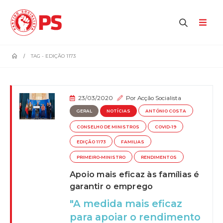
home
TAG -
EDIÇÃO 1173
23/03/2020
Por
Acção Socialista
GERAL
NOTÍCIAS
ANTÓNIO COSTA
CONSELHO DE MINISTROS
COVID-19
EDIÇÃO 1173
FAMILIAS
PRIMEIRO-MINISTRO
RENDIMENTOS
Apoio mais eficaz às famílias é
garantir o emprego
"A medida mais eficaz
para apoiar o rendimento