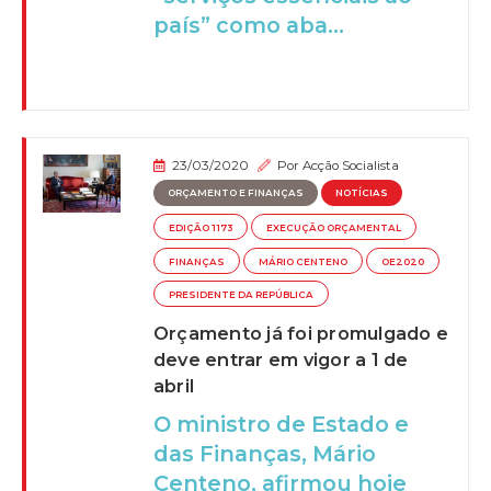
país” como aba...
23/03/2020
Por
Acção Socialista
ORÇAMENTO E FINANÇAS
NOTÍCIAS
EDIÇÃO 1173
EXECUÇÃO ORÇAMENTAL
FINANÇAS
MÁRIO CENTENO
OE2020
PRESIDENTE DA REPÚBLICA
Orçamento já foi promulgado e
deve entrar em vigor a 1 de
abril
O ministro de Estado e
das Finanças, Mário
Centeno, afirmou hoje