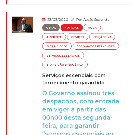
23/03/2020
Por
Acção Socialista
GERAL
NOTÍCIAS
ÁGUA
AMBIENTE
COVID-19
EDIÇÃO 1173
ELETRICIDADE
JOÃO MATOS FERNANDES
SERVIÇOS ESSENCIAIS
TRANSIÇÃO ENERGÉTICA
Serviços essenciais com
fornecimento garantido
O Governo assinou três
despachos, com entrada
em vigor a partir das
00h00 desta segunda-
feira, para garantir
“serviços essenciais ao