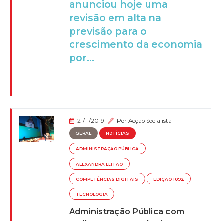
anunciou hoje uma
revisão em alta na
previsão para o
crescimento da economia
por...
21/11/2019
Por
Acção Socialista
GERAL
NOTÍCIAS
ADMINISTRAÇAO PÚBLICA
ALEXANDRA LEITÃO
COMPETÊNCIAS DIGITAIS
EDIÇÃO 1092
TECNOLOGIA
Administração Pública com