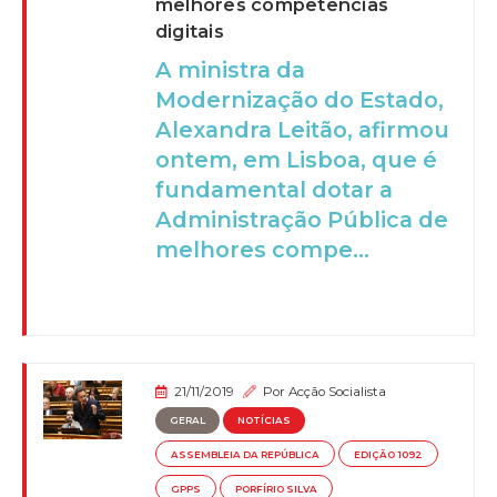
melhores competências
digitais
A ministra da
Modernização do Estado,
Alexandra Leitão, afirmou
ontem, em Lisboa, que é
fundamental dotar a
Administração Pública de
melhores compe...
21/11/2019
Por
Acção Socialista
GERAL
NOTÍCIAS
ASSEMBLEIA DA REPÚBLICA
EDIÇÃO 1092
GPPS
PORFÍRIO SILVA