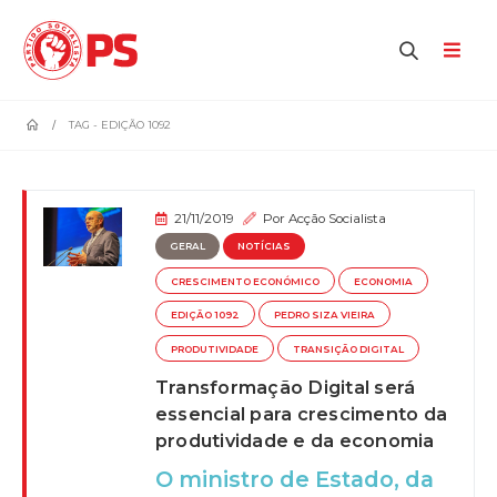
home
TAG -
EDIÇÃO 1092
21/11/2019
Por
Acção Socialista
GERAL
NOTÍCIAS
CRESCIMENTO ECONÓMICO
ECONOMIA
EDIÇÃO 1092
PEDRO SIZA VIEIRA
PRODUTIVIDADE
TRANSIÇÃO DIGITAL
Transformação Digital será
essencial para crescimento da
produtividade e da economia
O ministro de Estado, da