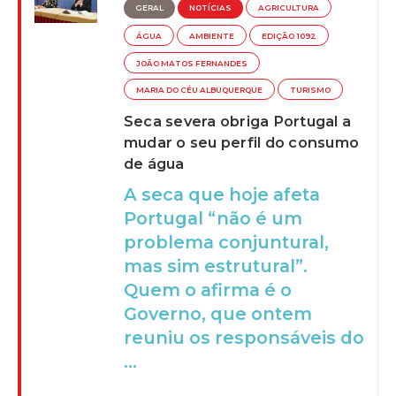
GERAL
NOTÍCIAS
AGRICULTURA
ÁGUA
AMBIENTE
EDIÇÃO 1092
JOÃO MATOS FERNANDES
MARIA DO CÉU ALBUQUERQUE
TURISMO
Seca severa obriga Portugal a
mudar o seu perfil do consumo
de água
A seca que hoje afeta
Portugal “não é um
problema conjuntural,
mas sim estrutural”.
Quem o afirma é o
Governo, que ontem
reuniu os responsáveis do
...