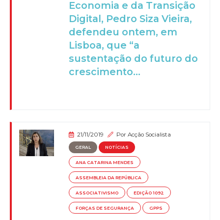
Economia e da Transição
Digital, Pedro Siza Vieira,
defendeu ontem, em
Lisboa, que “a
sustentação do futuro do
crescimento...
21/11/2019
Por
Acção Socialista
GERAL
NOTÍCIAS
ANA CATARINA MENDES
ASSEMBLEIA DA REPÚBLICA
ASSOCIATIVISMO
EDIÇÃO 1092
FORÇAS DE SEGURANÇA
GPPS