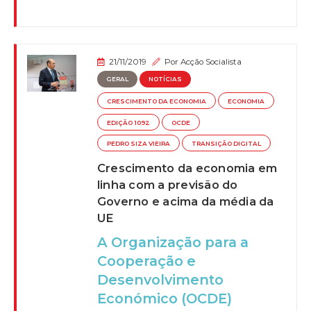
21/11/2019
Por
Acção Socialista
GERAL
NOTÍCIAS
CRESCIMENTO DA ECONOMIA
ECONOMIA
EDIÇÃO 1092
OCDE
PEDRO SIZA VIEIRA
TRANSIÇÃO DIGITAL
Crescimento da economia em
linha com a previsão do
Governo e acima da média da
UE
A Organização para a
Cooperação e
Desenvolvimento
Económico (OCDE)