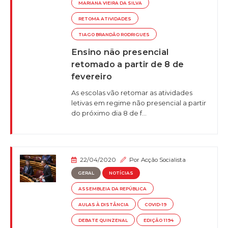
MARIANA VIEIRA DA SILVA
RETOMA ATIVIDADES
TIAGO BRANDÃO RODRIGUES
Ensino não presencial
retomado a partir de 8 de
fevereiro
As escolas vão retomar as atividades
letivas em regime não presencial a partir
do próximo dia 8 de f...
22/04/2020
Por
Acção Socialista
GERAL
NOTÍCIAS
ASSEMBLEIA DA REPÚBLICA
AULAS À DISTÂNCIA
COVID-19
DEBATE QUINZENAL
EDIÇÃO 1194