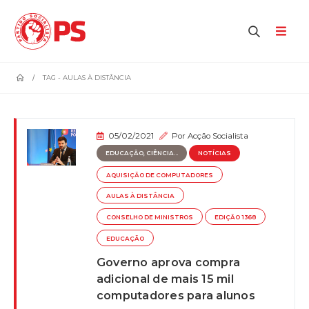
home
TAG -
AULAS À DISTÂNCIA
05/02/2021
Por
Acção Socialista
EDUCAÇÃO, CIÊNCIA...
NOTÍCIAS
AQUISIÇÃO DE COMPUTADORES
AULAS À DISTÂNCIA
CONSELHO DE MINISTROS
EDIÇÃO 1368
EDUCAÇÃO
Governo aprova compra
adicional de mais 15 mil
computadores para alunos