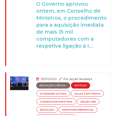
O Governo aprovou
ontem, em Conselho de
Ministros, o procedimento
para a aquisição imediata
de mais 15 mil
computadores com a
respetiva ligação à I...
29/01/2021
Por
Acção Socialista
EDUCAÇÃO, CIÊNCIA...
NOTÍCIAS
ATIVIDADES LETIVAS
AULAS À DISTÂNCIA
CONSELHO DE MINISTROS
EDIÇÃO 1363
EDUCAÇÃO
ENSINO NÃO PRESENCIAL