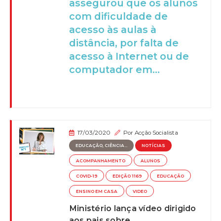
assegurou que os alunos
com dificuldade de
acesso às aulas à
distância, por falta de
acesso à Internet ou de
computador em...
17/03/2020
Por
Acção Socialista
EDUCAÇÃO, CIÊNCIA...
NOTÍCIAS
ACOMPANHAMENTO
ALUNOS
COVID-19
EDIÇÃO 1169
EDUCAÇÃO
ENSINO EM CASA
VIDEO
Ministério lança vídeo dirigido
aos pais sobre