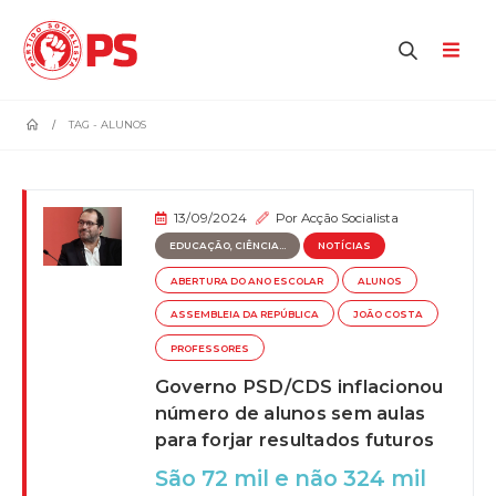
home
TAG -
ALUNOS
13/09/2024
Por
Acção Socialista
EDUCAÇÃO, CIÊNCIA...
NOTÍCIAS
ABERTURA DO ANO ESCOLAR
ALUNOS
ASSEMBLEIA DA REPÚBLICA
JOÃO COSTA
PROFESSORES
Governo PSD/CDS inflacionou
número de alunos sem aulas
para forjar resultados futuros
São 72 mil e não 324 mil