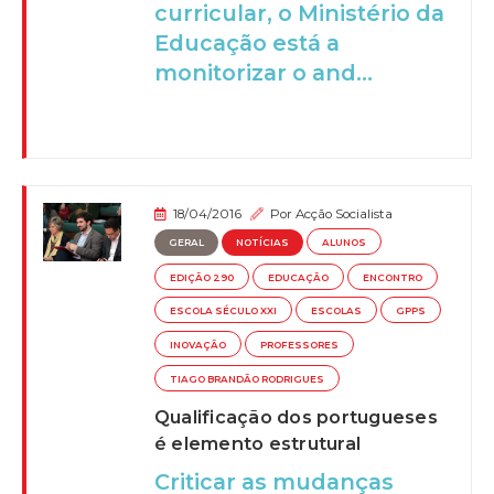
curricular, o Ministério da
Educação está a
monitorizar o and...
18/04/2016
Por
Acção Socialista
GERAL
NOTÍCIAS
ALUNOS
EDIÇÃO 290
EDUCAÇÃO
ENCONTRO
ESCOLA SÉCULO XXI
ESCOLAS
GPPS
INOVAÇÃO
PROFESSORES
TIAGO BRANDÃO RODRIGUES
Qualificação dos portugueses
é elemento estrutural
Criticar as mudanças