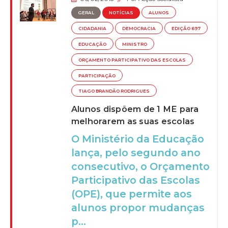
GERAL
NOTÍCIAS
ALUNOS
CIDADANIA
DEMOCRACIA
EDIÇÃO 697
EDUCAÇÃO
MINISTRO
ORÇAMENTO PARTICIPATIVO DAS ESCOLAS
PARTICIPAÇÃO
TIAGO BRANDÃO RODRIGUES
Alunos dispõem de 1 ME para
melhorarem as suas escolas
O Ministério da Educação
lança, pelo segundo ano
consecutivo, o Orçamento
Participativo das Escolas
(OPE), que permite aos
alunos propor mudanças
p...