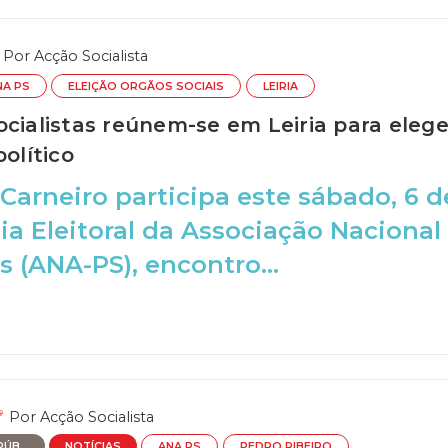
Por
Acção Socialista
NA PS
ELEIÇÃO ORGÃOS SOCIAIS
LEIRIA
cialistas reúnem-se em Leiria para elege
político
 Carneiro participa este sábado, 6 
a Eleitoral da Associação Nacional
s (ANA-PS), encontro...
Por
Acção Socialista
ÚB...
NOTÍCIAS
ANA PS
PEDRO RIBEIRO