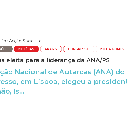
Por
Acção Socialista
ÚB...
NOTÍCIAS
ANA PS
CONGRESSO
ISILDA GOMES
s eleita para a liderança da ANA/PS
ção Nacional de Autarcas (ANA) do 
sso, em Lisboa, elegeu a presiden
o, Is...