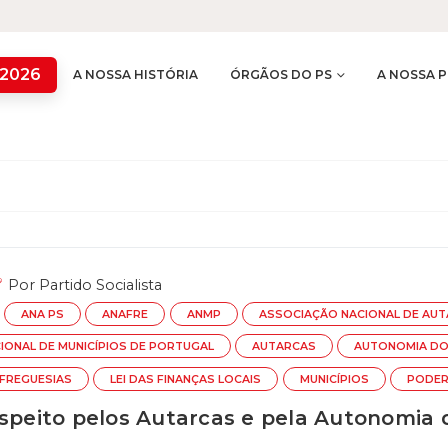
 2026
A NOSSA HISTÓRIA
ÓRGÃOS DO PS
A NOSSA P
Por
Partido Socialista
ANA PS
ANAFRE
ANMP
ASSOCIAÇÃO NACIONAL DE AUT
IONAL DE MUNICÍPIOS DE PORTUGAL
AUTARCAS
AUTONOMIA DO
FREGUESIAS
LEI DAS FINANÇAS LOCAIS
MUNICÍPIOS
PODER
espeito pelos Autarcas e pela Autonomia 