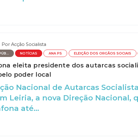
Por
Acção Socialista
ÚB...
NOTÍCIAS
ANA PS
ELEIÇÃO DOS ORGÃOS SOCIAIS
ona eleita presidente dos autarcas soci
pelo poder local
ção Nacional de Autarcas Socialist
m Leiria, a nova Direção Nacional, 
fona até...