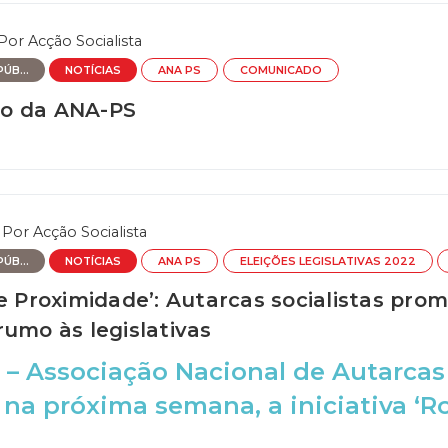
Por
Acção Socialista
ÚB...
NOTÍCIAS
ANA PS
COMUNICADO
o da ANA-PS
Por
Acção Socialista
ÚB...
NOTÍCIAS
ANA PS
ELEIÇÕES LEGISLATIVAS 2022
de Proximidade’: Autarcas socialistas pr
rumo às legislativas
– Associação Nacional de Autarcas 
na próxima semana, a iniciativa ‘R