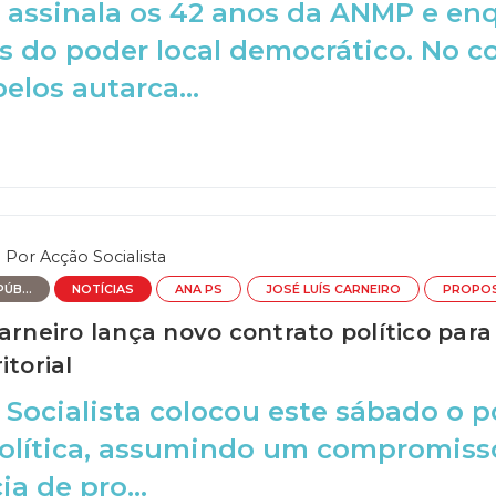
 assinala os 42 anos da ANMP e en
s do poder local democrático. No 
elos autarca...
Por
Acção Socialista
ÚB...
NOTÍCIAS
ANA PS
JOSÉ LUÍS CARNEIRO
PROPOS
arneiro lança novo contrato político para
itorial
 Socialista colocou este sábado o p
olítica, assumindo um compromisso 
a de pro...