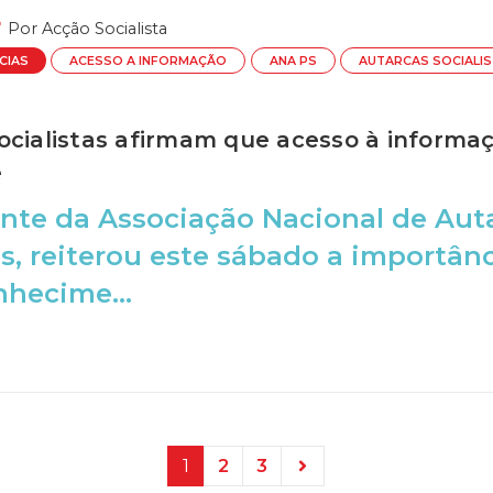
Por
Acção Socialista
CIAS
ACESSO A INFORMAÇÃO
ANA PS
AUTARCAS SOCIALI
ocialistas afirmam que acesso à informaç
e
nte da Associação Nacional de Auta
s, reiterou este sábado a importân
hecime...
1
2
3