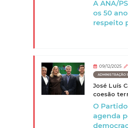
A ANA/PS
os 50 ano
respeito p
09/12/2025
ADMINISTRAÇÃO P
José Luís C
coesão terr
O Partido
agenda p
democraci